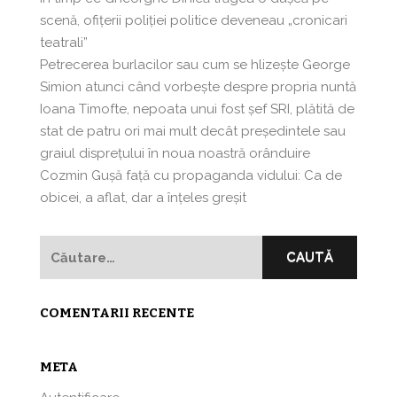
scenă, ofițerii poliției politice deveneau „cronicari
teatrali”
Petrecerea burlacilor sau cum se hlizeşte George
Simion atunci când vorbeşte despre propria nuntă
Ioana Timofte, nepoata unui fost şef SRI, plătită de
stat de patru ori mai mult decât preşedintele sau
graiul disprețului în noua noastră orânduire
Cozmin Guşă faţă cu propaganda vidului: Ca de
obicei, a aflat, dar a înțeles greșit
Caută
după:
COMENTARII RECENTE
META