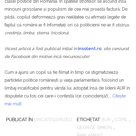
clasei politice din România. În spatele strofelor se ascund însă
minciuni grosolane şi populism de cea mai proastă factură. De
pildă, copilul deformează grav realitatea cu afirmaţii legate de
faptul că românii ar fi înfometaţi ori că politicienii ne-ar fi
distrus
credinţa, limba, stema, tricolorul
.
(Acest articol a fost publicat iniţial în
insolent.ro
,
site cenzurat
de Facebook din motive încă necunoscute)
Cum a ajuns un copil să fie filmat în timp ce stigmatizează
partidele politice româneşti şi viaţa parlamentară, folosind un
limbaj incalificabil pentru vârsta lui, adoptat însă de liderii AUR în
disputele cu toţi cei care-i contestă (ce coincidenţă!),…
Citește
mai mult
PUBLICAT ÎN
UNCATEGORIZED
ETICHETAT
AUR
,
COPIL
,
GEORGE SIMION
,
PARLAMENT
,