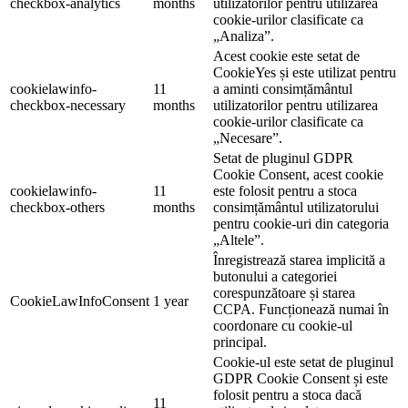
checkbox-analytics
months
utilizatorilor pentru utilizarea
cookie-urilor clasificate ca
„Analiza”.
Acest cookie este setat de
CookieYes și este utilizat pentru
cookielawinfo-
11
a aminti consimțământul
checkbox-necessary
months
utilizatorilor pentru utilizarea
cookie-urilor clasificate ca
„Necesare”.
Setat de pluginul GDPR
Cookie Consent, acest cookie
cookielawinfo-
11
este folosit pentru a stoca
checkbox-others
months
consimțământul utilizatorului
pentru cookie-uri din categoria
„Altele”.
Înregistrează starea implicită a
butonului a categoriei
corespunzătoare și starea
CookieLawInfoConsent
1 year
CCPA. Funcționează numai în
coordonare cu cookie-ul
principal.
Cookie-ul este setat de pluginul
GDPR Cookie Consent și este
folosit pentru a stoca dacă
11