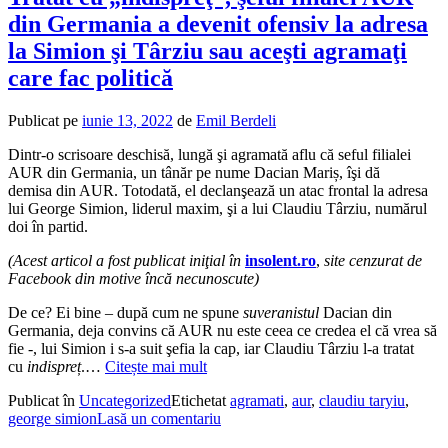
din Germania a devenit ofensiv la adresa
la Simion şi Târziu sau aceşti agramaţi
care fac politică
Publicat pe
iunie 13, 2022
de
Emil Berdeli
Dintr-o scrisoare deschisă, lungă şi agramată aflu că seful filialei
AUR din Germania, un tânăr pe nume Dacian Mariș, îşi dă
demisa din AUR. Totodată, el declanşează un atac frontal la adresa
lui George Simion, liderul maxim, şi a lui Claudiu Târziu, numărul
doi în partid.
(Acest articol a fost publicat iniţial în
insolent.ro
,
site cenzurat de
Facebook din motive încă necunoscute)
De ce? Ei bine – după cum ne spune
suveranistul
Dacian din
Germania, deja convins că AUR nu este ceea ce credea el că vrea să
fie -, lui Simion i s-a suit şefia la cap, iar Claudiu Târziu l-a tratat
cu
indispreț
.…
Citește mai mult
Publicat în
Uncategorized
Etichetat
agramati
,
aur
,
claudiu taryiu
,
george simion
Lasă un comentariu