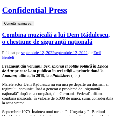
Confidential Press
Comută navigarea
Combina muzicală a lui Dem Rădulescu,
o chestiune de siguranță națională
Publicat pe
septembrie 12, 2022
septembrie 12, 2022
de
Emil
Berdeli
Fragment din volumul
Sex, spionaj şi poliţie politică în Epoca
de Aur
pe care l-am publicat în trei ediţii – primele două la
Amazon
; ultima, în 2019, la
ePublishers
(n.a.)
Marele actor Dem Rădulescu nu era nici pe departe un dușman al
regimului comunist. Însă a generat o problemă de „siguranță
națională” după ce a cumpărat, din Germania Federală, ditamai
combina muzicală, în valoare de 6.000 de mărci, sumă considerabilă
la acea vreme.
Septembrie 1979. Înaintea unui turneu în Ungaria și în Berlinul