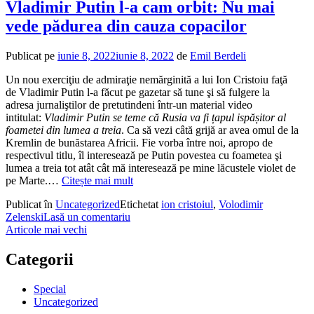
Vladimir Putin l-a cam orbit: Nu mai
vede pădurea din cauza copacilor
Publicat pe
iunie 8, 2022
iunie 8, 2022
de
Emil Berdeli
Un nou exerciţiu de admiraţie nemărginită a lui Ion Cristoiu faţă
de Vladimir Putin l-a făcut pe gazetar să tune şi să fulgere la
adresa jurnaliştilor de pretutindeni într-un material video
intitulat:
Vladimir Putin se teme că Rusia va fi țapul ispășitor al
foametei din lumea a treia
. Ca să vezi câtă grijă ar avea omul de la
Kremlin de bunăstarea Africii. Fie vorba între noi, apropo de
respectivul titlu, îl interesează pe Putin povestea cu foametea şi
lumea a treia tot atât cât mă interesează pe mine lăcustele violet de
pe Marte.…
Citește mai mult
Publicat în
Uncategorized
Etichetat
ion cristoiul
,
Volodimir
Zelenski
Lasă un comentariu
Navigare
Articole mai vechi
în
Categorii
articole
Special
Uncategorized