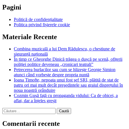
Pagini
Politică de confidențialitate
Politica privind fișierele cookie
Materiale Recente
Combina muzicală a lui Dem Rădulescu, o chestiune de
siguranță națională
În timp ce Gheorghe Dinică trăgea o dușcă pe scenă, ofițerii
poliției politice deveneau „cronicari teatrali”
Petrecerea burlacilor sau cum se hlizeşte George Simion
atunci când vorbeşte despre propria nuntă
Ioana Timofte, nepoata unui fost şef SRI, plătită de stat de
patru ori mai mult decât preşedintele sau graiul disprețului în
noua noastră orânduire
Cozmin Guşă faţă cu propaganda vidului: Ca de obicei, a
aflat, dar a înțeles greșit
Caută
după:
Comentarii recente