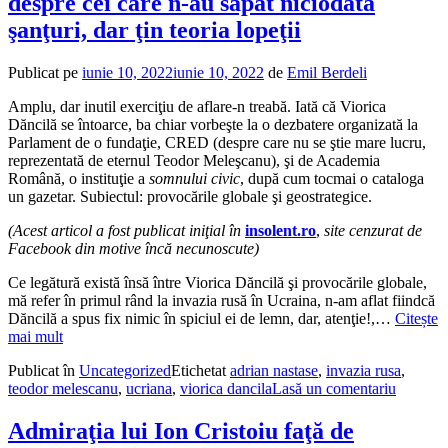
despre cei care n-au săpat niciodată
şanţuri, dar ţin teoria lopeţii
Publicat pe
iunie 10, 2022
iunie 10, 2022
de
Emil Berdeli
Amplu, dar inutil exerciţiu de aflare-n treabă. Iată că Viorica
Dăncilă se întoarce, ba chiar vorbeşte la o dezbatere organizată la
Parlament de o fundaţie, CRED (despre care nu se ştie mare lucru,
reprezentată de eternul Teodor Meleşcanu), şi de Academia
Română, o instituţie a
somnului civic
, după cum tocmai o cataloga
un gazetar. Subiectul: provocările globale şi geostrategice.
(Acest articol a fost publicat iniţial în
insolent.ro
,
site cenzurat de
Facebook din motive încă necunoscute)
Ce legătură există însă între Viorica Dăncilă şi provocările globale,
mă refer în primul rând la invazia rusă în Ucraina, n-am aflat fiindcă
Dăncilă a spus fix nimic în spiciul ei de lemn, dar, atenţie!,…
Citește
mai mult
Publicat în
Uncategorized
Etichetat
adrian nastase
,
invazia rusa
,
teodor melescanu
,
ucriana
,
viorica dancila
Lasă un comentariu
Admiraţia lui Ion Cristoiu faţă de