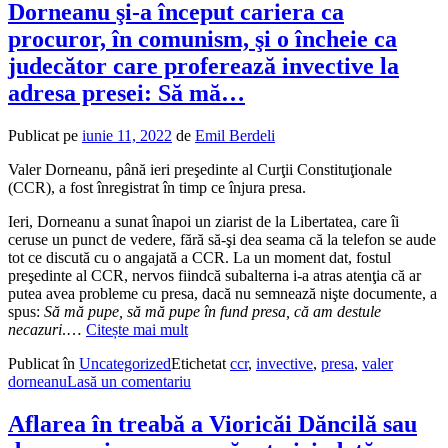
Dorneanu şi-a început cariera ca
procuror, în comunism, şi o încheie ca
judecător care proferează invective la
adresa presei: Să mă…
Publicat pe
iunie 11, 2022
de
Emil Berdeli
Valer Dorneanu, până ieri preşedinte al Curţii Constituţionale
(CCR), a fost înregistrat în timp ce înjura presa.
Ieri, Dorneanu a sunat înapoi un ziarist de la Libertatea, care îi
ceruse un punct de vedere, fără să-şi dea seama că la telefon se aude
tot ce discută cu o angajată a CCR. La un moment dat, fostul
preşedinte al CCR, nervos fiindcă subalterna i-a atras atenţia că ar
putea avea probleme cu presa, dacă nu semnează nişte documente, a
spus:
Să mă pupe, să mă pupe în fund presa, că am destule
necazuri
.…
Citește mai mult
Publicat în
Uncategorized
Etichetat
ccr
,
invective
,
presa
,
valer
dorneanu
Lasă un comentariu
Aflarea în treabă a Vioricăi Dăncilă sau