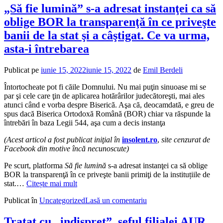
„Să fie lumină” s-a adresat instanţei ca să
oblige BOR la transparenţă în ce priveşte
banii de la stat şi a câştigat. Ce va urma,
asta-i întrebarea
Publicat pe
iunie 15, 2022
iunie 15, 2022
de
Emil Berdeli
Întortocheate pot fi căile Domnului. Nu mai puţin sinuoase mi se
par şi cele care ţin de aplicarea hotărârilor judecătoreşti, mai ales
atunci când e vorba despre Biserică. Aşa că, deocamdată, e greu de
spus dacă Biserica Ortodoxă Română (BOR) chiar va răspunde la
întrebări în baza Legii 544, aşa cum a decis instanţa
(Acest articol a fost publicat iniţial în
insolent.ro
,
site cenzurat de
Facebook din motive încă necunoscute)
Pe scurt, platforma
Să fie lumină
s-a adresat instanţei ca să oblige
BOR la transparenţă în ce priveşte banii primiţi de la instituțiile de
stat.…
Citește mai mult
Publicat în
Uncategorized
Lasă un comentariu
Tratat cu „indispreţ”, şeful filialei AUR