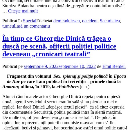
Occidental, securitatea internă a convocat colectivul teatrului Lucia
Sturdza Bulandra pentru o ședință de „pregătire contrainformativă”.
…
Citește mai mult
Publicat în
Special
Etichetat
dem radulescu
,
occident
,
Securitatea
,
turneu
Lasă un comentariu
În timp ce Gheorghe Dinică trăgea o
dușcă pe scenă, ofițerii poliției politice
deveneau „cronicari teatrali”
Publicat pe
septembrie 9, 2022
septembrie 10, 2022
de
Emil Berdeli
Fragment din volumul
Sex, spionaj şi poliţie politică în Epoca
de Aur
pe care l-am publicat în trei ediţii – primele două la
Amazon
; ultima, în 2019, la
ePublishers
(n.a.)
Atunci când marele actor Gheorghe Dinică repeta pentru o piesă
nouă, agenții serviciului secret erau în sală și nu pierdeau nici o
replică. Iar dacă Dinică „depășea textul piesei”, ca să citez expresia
din documentele Securității, poliția politică intra în alertă maximă.
De multe ori, ofițerii deveneau „cronicari teatrali”. De pildă, în
opinia lor, reprezentanții puterii comuniste n-aveau cum să fie
„decăzuți, bețivi și gângavi, batjocorindu-se astfel omul politic care-l