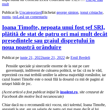
mult
Publicat în
Uncategorized
Etichetat
george simion
,
ionut cristache
,
nunta
,
ras
Lasă un comentariu
Ioana Timofte, nepoata unui fost şef SRI,
plătită de stat de patru ori mai mult decât
preşedintele sau graiul disprețului în
noua noastră orânduire
Publicat pe
iunie 21, 2022
iunie 21, 2022
de
Emil Berdeli
Pensiile speciale şi sinecurile enorme de la stat pe care
guvernanții, indiferent de culoarea politică, se fac că nu le văd,
reprezintă cea mai teribilă umilire la adresa majorităţii românilor, iar
cazul Ioanei Timofte este o nouă filă la dosarul cu mii de pagini al
uriaşei bătăi de joc.
(Acest articol a fost publicat iniţial în
insolent.ro
,
site cenzurat de
Facebook din motive încă necunoscute)
Chiar dacă nu o recomandă nici
vocea
, nici t
alentul
, Ioana Timofte,
angajată la stat, are un salariu de patru ori mai mare decât al lui