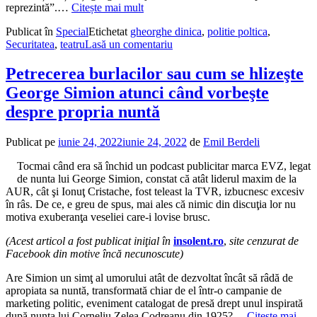
reprezintă”.…
Citește mai mult
Publicat în
Special
Etichetat
gheorghe dinica
,
politie poltica
,
Securitatea
,
teatru
Lasă un comentariu
Petrecerea burlacilor sau cum se hlizeşte
George Simion atunci când vorbeşte
despre propria nuntă
Publicat pe
iunie 24, 2022
iunie 24, 2022
de
Emil Berdeli
Tocmai când era să închid un podcast publicitar marca EVZ, legat
de nunta lui George Simion, constat că atât liderul maxim de la
AUR, cât şi Ionuţ Cristache, fost teleast la TVR, izbucnesc excesiv
în râs. De ce, e greu de spus, mai ales că nimic din discuţia lor nu
motiva exuberanţa veseliei care-i lovise brusc.
(Acest articol a fost publicat iniţial în
insolent.ro
,
site cenzurat de
Facebook din motive încă necunoscute)
Are Simion un simţ al umorului atât de dezvoltat încât să râdă de
apropiata sa nuntă, transformată chiar de el într-o campanie de
marketing politic, eveniment catalogat de presă drept unul inspirată
după nunta lui Corneliu Zelea Codreanu din 1925?…
Citește mai