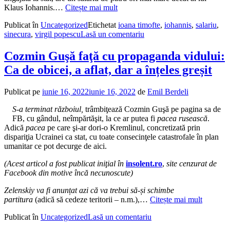
Klaus Iohannis.…
Citește mai mult
Publicat în
Uncategorized
Etichetat
ioana timofte
,
iohannis
,
salariu
,
sinecura
,
virgil popescu
Lasă un comentariu
Cozmin Guşă faţă cu propaganda vidului:
Ca de obicei, a aflat, dar a înțeles greșit
Publicat pe
iunie 16, 2022
iunie 16, 2022
de
Emil Berdeli
S-a terminat războiul,
trâmbiţează Cozmin Guşă pe pagina sa de
FB, cu gândul, neîmpărtăşit, la ce ar putea fi
pacea rusească
.
Adică
pacea
pe care şi-ar dori-o Kremlinul, concretizată prin
dispariţia Ucrainei ca stat, cu toate consecinţele catastrofale în plan
umanitar ce pot decurge de aici.
(Acest articol a fost publicat iniţial în
insolent.ro
,
site cenzurat de
Facebook din motive încă necunoscute)
Zelenskiy va fi anunțat azi că va trebui să-și schimbe
partitura
(adică să cedeze teritorii – n.m.),…
Citește mai mult
Publicat în
Uncategorized
Lasă un comentariu