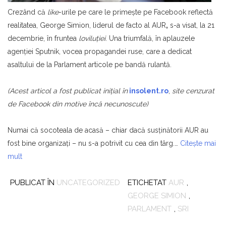
Crezând că
like
-urile pe care le primeşte pe Facebook reflectă
realitatea, George Simion, liderul de facto al AUR
,
s-a visat, la 21
decembrie, în fruntea
loviluţiei
. Una triumfală, în aplauzele
agenţiei Sputnik, vocea propagandei ruse, care a dedicat
asaltului de la Parlament articole pe bandă rulantă.
(Acest articol a fost publicat iniţial în
insolent.ro
,
site cenzurat
de Facebook din motive încă necunoscute)
Numai că socoteala de acasă – chiar dacă susţinătorii AUR au
fost bine organizaţi – nu s-a potrivit cu cea din târg.…
Citește mai
mult
PUBLICAT ÎN
UNCATEGORIZED
ETICHETAT
AUR
,
GEORGE SIMION
,
PARLAMENT
,
SRI