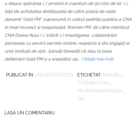
a dispus aplicarea (…) amenzii în cuantum de 50.000 de lei (…)
față de activitatea desfășurată de către postul de radio
denumit ‘Gold FM”, supranumit în cadrul ședinței publice a CNA
în mod incorect și iresponsabil ‘Kremlin FM’, de către membrul
CNA Dorina Rusu (…),
solicit
(…) investigarea colaborărilor
personale cu servicii secrete străine, respectiv a doi angajați ai
unor instituții de stat… bănuiți/dovediți că stau la baza
defăimării Gold FM și a analiștilor săi.
…
Citește mai mult
PUBLICAT ÎN
UNCATEGORIZED
ETICHETAT
ABSURD
,
COZMIN GUSA
,
PROPAGANDA RUSA
,
SRI
LASĂ UN COMENTARIU