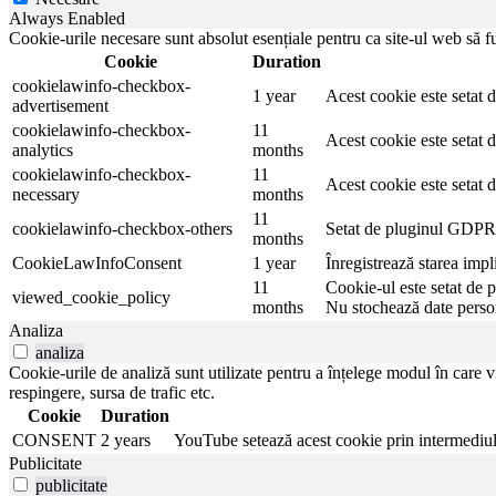
Always Enabled
Cookie-urile necesare sunt absolut esențiale pentru ca site-ul web să fu
Cookie
Duration
cookielawinfo-checkbox-
1 year
Acest cookie este setat d
advertisement
cookielawinfo-checkbox-
11
Acest cookie este setat d
analytics
months
cookielawinfo-checkbox-
11
Acest cookie este setat d
necessary
months
11
cookielawinfo-checkbox-others
Setat de pluginul GDPR C
months
CookieLawInfoConsent
1 year
Înregistrează starea imp
11
Cookie-ul este setat de 
viewed_cookie_policy
months
Nu stochează date perso
Analiza
analiza
Cookie-urile de analiză sunt utilizate pentru a înțelege modul în care vi
respingere, sursa de trafic etc.
Cookie
Duration
CONSENT
2 years
YouTube setează acest cookie prin intermediul 
Publicitate
publicitate