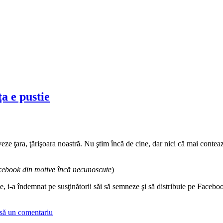
a e pustie
ze ţara, ţărişoara noastră. Nu ştim încă de cine, dar nici că mai conteaz
cebook din motive încă
necunoscute
)
e, i-a îndemnat pe susţinătorii săi să semneze şi să distribuie pe Faceb
să un comentariu