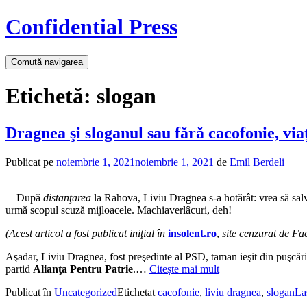
Confidential Press
Comută navigarea
Etichetă:
slogan
Dragnea şi sloganul sau fără cacofonie, viaţ
Publicat pe
noiembrie 1, 2021
noiembrie 1, 2021
de
Emil Berdeli
După
distanţarea
la Rahova, Liviu Dragnea s-a hotărât: vrea să salve
urmă scopul scuză mijloacele. Machiaverlâcuri, deh!
(Acest articol a fost publicat iniţial în
insolent.ro
,
site cenzurat de Fa
Aşadar, Liviu Dragnea, fost preşedinte al PSD, taman ieşit din puşcări
partid
Alianţa Pentru Patrie
.…
Citește mai mult
Publicat în
Uncategorized
Etichetat
cacofonie
,
liviu dragnea
,
slogan
La