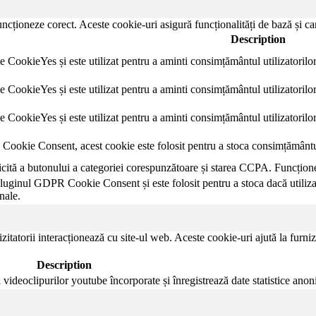
ncționeze corect. Aceste cookie-uri asigură funcționalități de bază și car
Description
e CookieYes și este utilizat pentru a aminti consimțământul utilizatorilor 
e CookieYes și este utilizat pentru a aminti consimțământul utilizatorilor
e CookieYes și este utilizat pentru a aminti consimțământul utilizatorilor
ookie Consent, acest cookie este folosit pentru a stoca consimțământul 
licită a butonului a categoriei corespunzătoare și starea CCPA. Funcțio
pluginul GDPR Cookie Consent și este folosit pentru a stoca dacă utilizat
nale.
zitatorii interacționează cu site-ul web. Aceste cookie-uri ajută la furniz
Description
videoclipurilor youtube încorporate și înregistrează date statistice ano