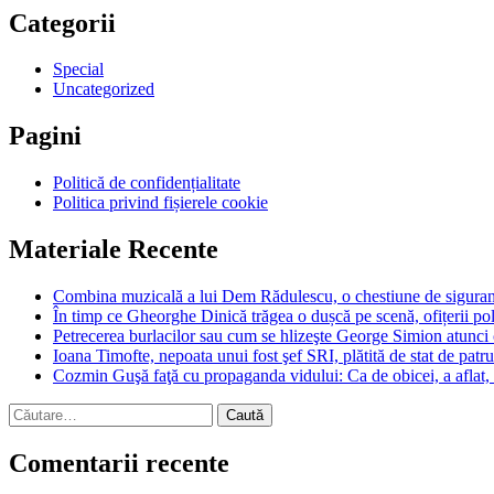
Categorii
Special
Uncategorized
Pagini
Politică de confidențialitate
Politica privind fișierele cookie
Materiale Recente
Combina muzicală a lui Dem Rădulescu, o chestiune de siguran
În timp ce Gheorghe Dinică trăgea o dușcă pe scenă, ofițerii poli
Petrecerea burlacilor sau cum se hlizeşte George Simion atunci
Ioana Timofte, nepoata unui fost şef SRI, plătită de stat de patr
Cozmin Guşă faţă cu propaganda vidului: Ca de obicei, a aflat, d
Caută
după:
Comentarii recente