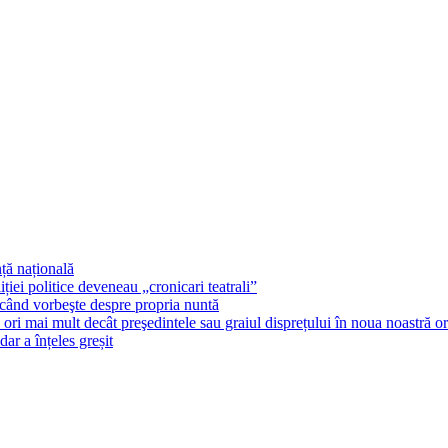
ță națională
ției politice deveneau „cronicari teatrali”
 când vorbeşte despre propria nuntă
u ori mai mult decât preşedintele sau graiul disprețului în noua noastră o
ar a înțeles greșit