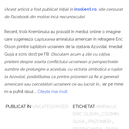
(Acest articol a fost publicat iniţial în
insolent.ro
,
site cenzurat
de Facebook din motive încă necunoscute)
Recent, trolii Kremlinului au prăvălit în mediul online o imagine
care sugerează c
apturarea
amiralului american în retragere Eric
Olson printre luptătorii ucraineni de la oţelăria Azovstal. Imediat
Guşă a scris doct pe FB:
Discutam acum 4 zile cu câțiva
prieteni despre soarta conflictului ucrainean și perspectivele
sumbre de prelungire a acestuia, cu victoria simbolică a rușilor
la Azovstal, posibilitatea ca printre prizonieri să fie și generali
americani sau cercetători ucraineni ce-au lucrat în…
, iar pe mine
m-a pufnit râsul.…
Citește mai mult
PUBLICAT ÎN
UNCATEGORIZED
ETICHETAT
AMIRALUL
ERIC OLSON
,
COZMIN
GUSA
,
PRIZONIERI
,