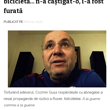
bicicletă… n-a câştigat-o, i-a fost
furată
PUBLICAT PE
MAI 24, 2022
Torturând adevărul, Cozmin Guşă răspândeşte cu abnegaţie şi
nesaţ propaganda de război a Rusiei. Adicătelea:
À la guerre
comme à la guerre
.