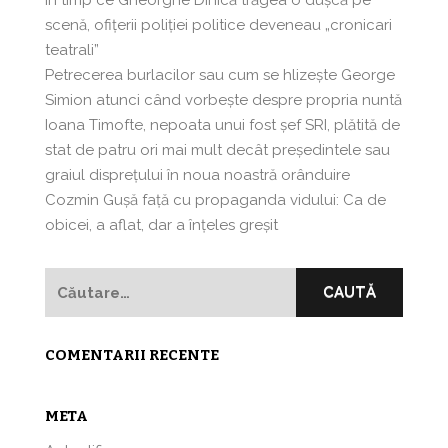
În timp ce Gheorghe Dinică trăgea o dușcă pe
scenă, ofițerii poliției politice deveneau „cronicari
teatrali”
Petrecerea burlacilor sau cum se hlizeşte George
Simion atunci când vorbeşte despre propria nuntă
Ioana Timofte, nepoata unui fost şef SRI, plătită de
stat de patru ori mai mult decât preşedintele sau
graiul disprețului în noua noastră orânduire
Cozmin Guşă faţă cu propaganda vidului: Ca de
obicei, a aflat, dar a înțeles greșit
Caută
după:
COMENTARII RECENTE
META