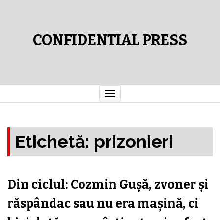
CONFIDENTIAL PRESS
Comută
navigarea
Etichetă:
prizonieri
Din ciclul: Cozmin Guşă, zvoner şi
răspândac sau nu era maşină, ci