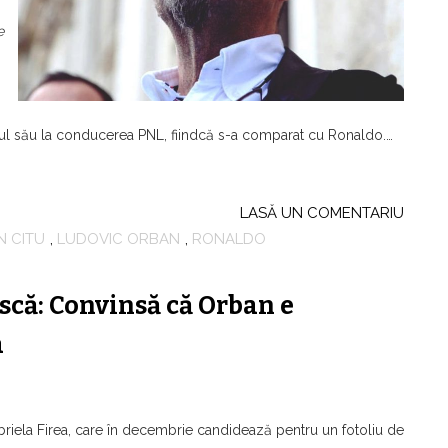
e
tul său la conducerea PNL, fiindcă s-a comparat cu Ronaldo.…
LASĂ UN COMENTARIU
N CITU
,
LUDOVIC ORBAN
,
RONALDO
scă: Convinsă că Orban e
a
riela Firea, care în decembrie candidează pentru un fotoliu de