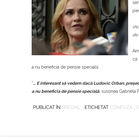
sen
pie
(Ac
de
Am 
că 
a nu beneficia de pensie specială.
”
… E interesant să vedem dacă Ludovic Orban, președin
a nu beneficia de pensie specială
, susţinea Gabriela 
PUBLICAT ÎN
SPECIAL
ETICHETAT
CONFUZA
,
G