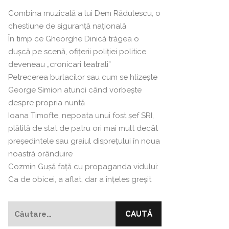
Combina muzicală a lui Dem Rădulescu, o
chestiune de siguranță națională
În timp ce Gheorghe Dinică trăgea o
dușcă pe scenă, ofițerii poliției politice
deveneau „cronicari teatrali”
Petrecerea burlacilor sau cum se hlizeşte
George Simion atunci când vorbeşte
despre propria nuntă
Ioana Timofte, nepoata unui fost şef SRI,
plătită de stat de patru ori mai mult decât
preşedintele sau graiul disprețului în noua
noastră orânduire
Cozmin Guşă faţă cu propaganda vidului:
Ca de obicei, a aflat, dar a înțeles greșit
Caută
după: