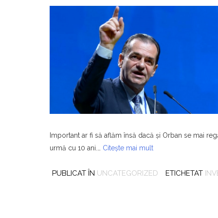
Important ar fi să aflăm însă dacă şi Orban se mai reg
urmă cu 10 ani.…
Citește mai mult
PUBLICAT ÎN
UNCATEGORIZED
ETICHETAT
INV