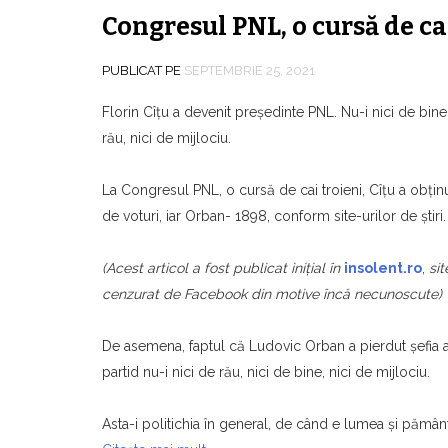
Congresul PNL, o cursă de ca
PUBLICAT PE
SEPTEMBRIE 25, 2021
Florin Cîţu a devenit preşedinte PNL. Nu-i nici de bine,
rău, nici de mijlociu.
La Congresul PNL, o cursă de cai troieni, Cîțu a obți
de voturi, iar Orban- 1898, conform site-urilor de ştiri.
(Acest articol a fost publicat iniţial în
insolent.ro
,
sit
cenzurat de Facebook din motive încă necunoscute)
De asemena, faptul că Ludovic Orban a pierdut şefia 
partid nu-i nici de rău, nici de bine, nici de mijlociu.
Asta-i politichia în general, de când e lumea şi pămân