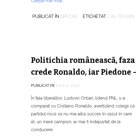
Citește mai mult
PUBLICAT ÎN
SPECIAL
ETICHETAT
CAL TROIAN
Politichia românească, faza 
crede Ronaldo, iar Piedone –
PUBLICAT PE
IULIE 4, 2021
În faţa liberalilor, Ludovic Orban, liderul PNL, s-a
comparat cu Cristiano Ronaldo, avertizând colegii că
partidul riscă să nu mai aibă succes în cazul în care
el, un mare campion, ar mai fi îndepărtat de la
conducere.