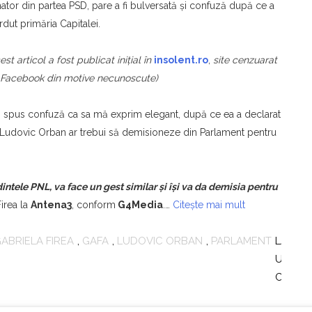
ator din partea PSD, pare a fi bulversată şi confuză după ce a
rdut primăria Capitalei.
est articol a fost publicat iniţial în
insolent.ro
,
site cenzuarat
 Facebook din motive necunoscute)
spus confuză ca sa mă exprim elegant, după ce ea a declarat
Ludovic Orban ar trebui să demisioneze din Parlament pentru
tele PNL, va face un gest similar și își va da demisia pentru
Firea la
Antena3
, conform
G4Media
.…
Citește mai mult
ABRIELA FIREA
,
GAFA
,
LUDOVIC ORBAN
,
PARLAMENT
LASĂ
UN
COMEN