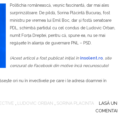
Politichia românească, veşnic fascinantă, dar mai ales
surprinzătoare. De pildă, Sorina Plăcintă Bucuraș, fost
ministru pe vremea lui Emil Boc, dar şi fostă senatoare
PDL, schimbă partidul cu cel condus de Ludovic Orban,
numit Forța Dreptei, pentru că, spune ea, nu se mai
regăşete în alianța de guvernare PNL – PSD.
(Acest articol a fost publicat iniţial în
insolent.ro
,
site
cenzurat de Facebook din motive încă necunoscute)
ăseşte ori nu în invectivele pe care i le adresa doamnei în
ECTIVE
,
LUDOVIC ORBAN
,
SORINA PLACINTA
LASĂ UN
COMENTARIU