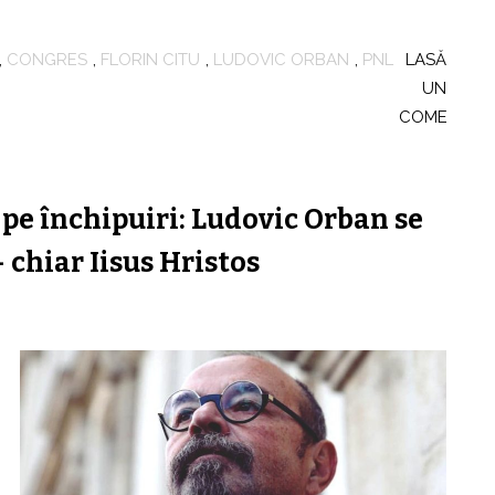
,
CONGRES
,
FLORIN CITU
,
LUDOVIC ORBAN
,
PNL
LASĂ
UN
COMENTAR
pe închipuiri: Ludovic Orban se
 chiar Iisus Hristos