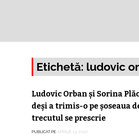
Etichetă:
ludovic o
Ludovic Orban şi Sorina Plă
deşi a trimis-o pe şoseaua d
trecutul se prescrie
PUBLICAT PE
APRILIE 13, 2022