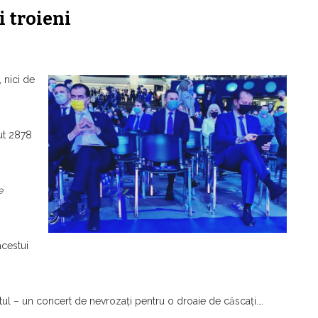
i troieni
 nici de
nut 2878
e
acestui
tul – un concert de nevrozaţi pentru o droaie de căscaţi.…