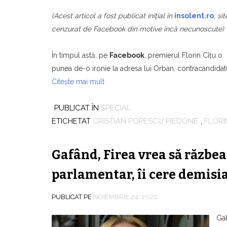
(Acest articol a fost publicat iniţial în
insolent.ro
,
sit
cenzurat de Facebook din motive încă necunoscute)
În timpul astă, pe
Facebook
, premierul Florin Cîțu o
punea de-o ironie la adresa lui Orban, contracandida
Citește mai mult
PUBLICAT ÎN
SPECIAL
ETICHETAT
CRISTIAN POPESCU PIEDONE
,
FLORI
Gafând, Firea vrea să răzbea
parlamentar, îi cere demisi
PUBLICAT PE
NOIEMBRIE 24, 2020
Gab