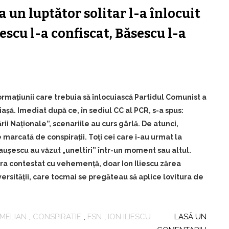
un luptător solitar l-a înlocuit
iescu l-a confiscat, Băsescu l-a
maţiunii care trebuia să înlocuiască Partidul Comunist a
iaşă. Imediat după ce, în sediul CC al PCR, s-a spus:
rii Naţionale”, scenariile au curs gârlă. De atunci,
marcată de conspiraţii. Toţi cei care i-au urmat la
auşescu au văzut „uneltiri” într-un moment sau altul.
ra contestat cu vehemenţă, doar Ion Iliescu zărea
rsităţii, care tocmai se pregăteau să aplice lovitura de
MELIAN
,
CONSPIRATIE
,
FSN
,
ION ILIESCU
LASĂ UN