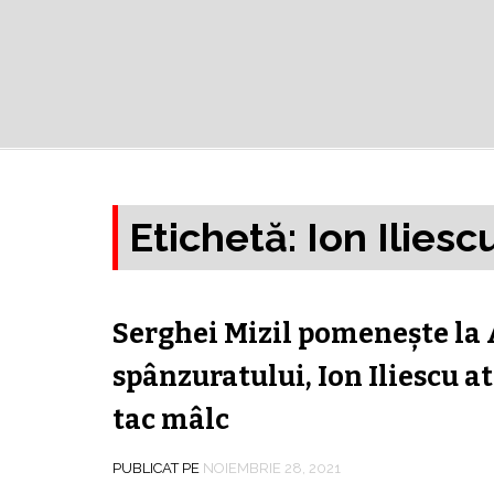
Etichetă:
Ion Iliesc
Serghei Mizil pomeneşte la 
spânzuratului, Ion Iliescu a
tac mâlc
PUBLICAT PE
NOIEMBRIE 28, 2021