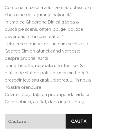
Combina muzicală a lui Dem Rădulescu, o
chestiune de siguranță națională
În timp ce Gheorghe Dinică trăgea o
dușcă pe scenă, ofițerii poliției politice
deveneau „cronicari teatrali”
Petrecerea burlacilor sau cum se hlizeşte
George Simion atunci când vorbeşte
despre propria nuntă
Ioana Timofte, nepoata unui fost şef SRI,
plătită de stat de patru ori mai mult decât
preşedintele sau graiul disprețului în noua
noastră orânduire
Cozmin Guşă faţă cu propaganda vidului:
Ca de obicei, a aflat, dar a înțeles greșit
Caută
după: