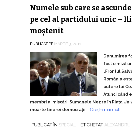
Numele sub care se ascundea 
pe cel al partidului unic – Il
moştenit
PUBLICAT PE
MARTIE 3, 2011
Denumirea for
fost o miză ur
„Frontul Salvă
România este 
putere lui Ce
Atunci când e
membri ai mişcării Sumanele Negre în Piaţa Unive
moarte tinerei democraţii.
…
Citește mai mult
PUBLICAT ÎN
SPECIAL
ETICHETAT
ALEXANDRU 