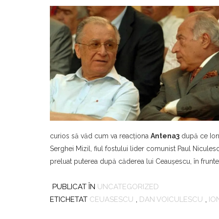
curios să văd cum va reacţiona
Antena3
după ce Ion 
Serghei Mizil, fiul fostului lider comunist Paul Nicules
preluat puterea după căderea lui Ceauşescu, în frunte
PUBLICAT ÎN
UNCATEGORIZED
ETICHETAT
CEUASESCU
,
DAN VOICULESCU
,
IO