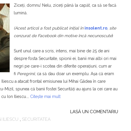
Ziceţi, domnu’ Nelu, ziceţi până la capăt, ca să se facă
lumină.
(Acest articol a fost publicat iniţial în
insolent.ro
,
site
cenzurat de Facebook din motive încă
necunoscute
)
Sunt unul care a scris, intens, mai bine de 25 de ani
despre fosta Securitate, spionii ei, banii mai albi ori mai
negri pe care-i scotea din diferite operaţiuni, cum ar
fi
Peregrinii
, ca să dau doar un exemplu. Aşa că eram
Iliescu a atacat frontal emisiunea lui Mihai Gâdea în care
cu-Mizil, spunea că banii fostei Securităţi au ajuns la cei care au
 cu Ion Iliescu.…
Citește mai mult
LASĂ UN COMENTARIU
N ILIESCU
,
SECURITATEA