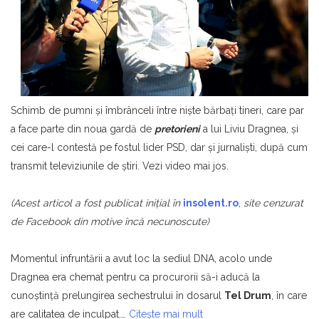
Schimb de pumni și îmbrânceli între nişte bărbaţi tineri, care par
a face parte din noua gardă de
pretorieni
a lui Liviu Dragnea, şi
cei care-l contestă pe fostul lider PSD, dar şi jurnalişti, după cum
transmit televiziunile de ştiri. Vezi video mai jos.
(Acest articol a fost publicat iniţial în
insolent.ro
,
site cenzurat
de Facebook din motive încă necunoscute)
Momentul infruntării a avut loc la sediul DNA, acolo unde
Dragnea era chemat pentru ca procurorii să-i aducă la
cunoştinţă prelungirea sechestrului în dosarul
Tel Drum
, în care
are calitatea de inculpat.…
Citește mai mult