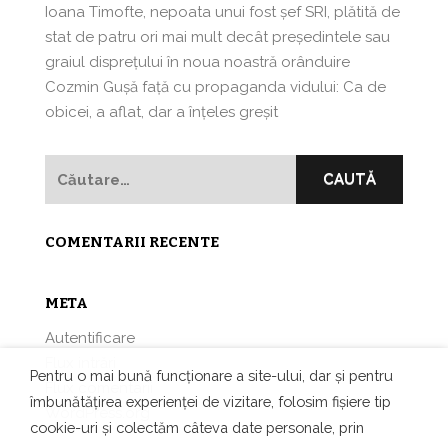
Ioana Timofte, nepoata unui fost şef SRI, plătită de
stat de patru ori mai mult decât preşedintele sau
graiul disprețului în noua noastră orânduire
Cozmin Guşă faţă cu propaganda vidului: Ca de
obicei, a aflat, dar a înțeles greșit
Caută
după:
COMENTARII RECENTE
META
Autentificare
Flux intrări
Pentru o mai bună funcționare a site-ului, dar și pentru
Flux comentarii
îmbunătățirea experienței de vizitare, folosim fișiere tip
WordPress.org
cookie-uri și colectăm câteva date personale, prin