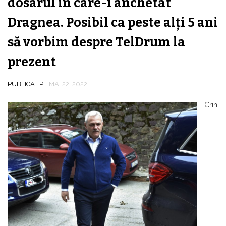
dosarul în care-i anchetat
Dragnea. Posibil ca peste alţi 5 ani
să vorbim despre TelDrum la
prezent
PUBLICAT PE
MAI 22, 2022
Crin