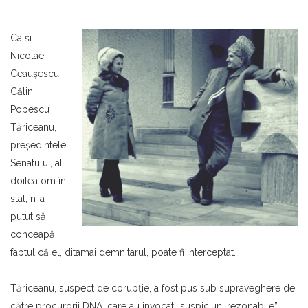
Ca şi
Nicolae
Ceauşescu,
Călin
Popescu
Tăriceanu,
preşedintele
Senatului, al
doilea om în
stat, n-a
putut să
conceapă
faptul că el, ditamai demnitarul, poate fi interceptat.
Tăriceanu, suspect de corupţie, a fost pus sub supraveghere de
către procurorii DNA, care au invocat „suspiciuni rezonabile”.