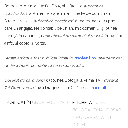
Bologa, procurorul şef al DNA, şi-a făcut o
autocritică
constructivă
la Prima TV, care îmi aminteşte de comunism.
Atunci, aşa-zisa
autocritică constructivă
era modalitatea prin
care un angajat, responsabil de un anumit domeniu, îşi punea
cenuşă în cap în faţa
colectivului de oameni ai muncii
, împăcând
astfel şi capra, şi varza.
(Acest articol a fost publicat iniţial în
insolent.ro
,
site cenzurat
de Facebook din motive încă necunoscute)
Dosarul de care vorbim
(spunea Bologa la Prima TV),
dosarul
Tel Drum, acolo
(Liviu Dragnea -n.m.) …
Citește mai mult
PUBLICAT ÎN
UNCATEGORIZED
ETICHETAT
CRIN
BOLOGA
,
DNA
,
DOSAR
,
LIVIU DRAGNEA
,
TEL
DRUM