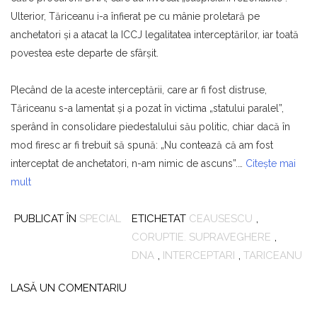
Ulterior, Tăriceanu i-a înfierat pe cu mânie proletară pe
anchetatori şi a atacat la ICCJ legalitatea interceptărilor, iar toată
povestea este departe de sfârşit.
Plecând de la aceste interceptării, care ar fi fost distruse,
Tăriceanu s-a lamentat şi a pozat în victima „statului paralel”,
sperând în consolidare piedestalului său politic, chiar dacă în
mod firesc ar fi trebuit să spună: „Nu contează că am fost
interceptat de anchetatori, n-am nimic de ascuns”.…
Citește mai
mult
PUBLICAT ÎN
SPECIAL
ETICHETAT
CEAUSESCU
,
CORUPTIE. SUPRAVEGHERE
,
DNA
,
INTERCEPTARI
,
TARICEANU
LASĂ UN COMENTARIU