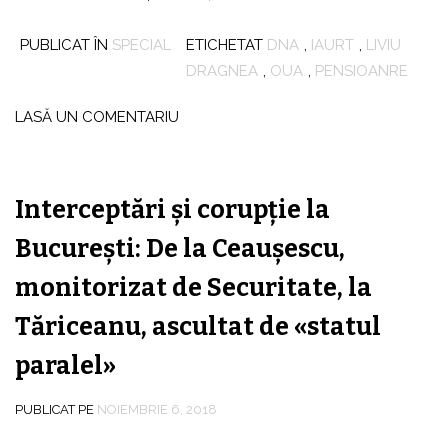
PUBLICAT ÎN
SPECIAL
ETICHETAT
DNA
,
IAURT
,
LIVIU
DRAGNEA
,
OUA
,
PENSIOANRE
LASĂ UN COMENTARIU
Interceptări şi corupţie la
Bucureşti: De la Ceauşescu,
monitorizat de Securitate, la
Tăriceanu, ascultat de «statul
paralel»
PUBLICAT PE
NOIEMBRIE 6, 2018