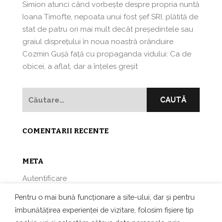
Simion atunci când vorbeşte despre propria nuntă
Ioana Timofte, nepoata unui fost şef SRI, plătită de
stat de patru ori mai mult decât preşedintele sau
graiul disprețului în noua noastră orânduire
Cozmin Guşă faţă cu propaganda vidului: Ca de
obicei, a aflat, dar a înțeles greșit
Caută
după:
COMENTARII RECENTE
META
Autentificare
Flux intrări
Pentru o mai bună funcționare a site-ului, dar și pentru
Flux comentarii
îmbunătățirea experienței de vizitare, folosim fișiere tip
WordPress.org