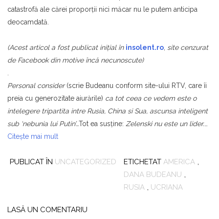
catastrofă ale cărei proporţii nici măcar nu le putem anticipa
deocamdată.
(Acest articol a fost publicat iniţial în
insolent.ro
,
site cenzurat
de Facebook din motive încă necunoscute)
.
Personal consider
(scrie Budeanu conform site-ului RTV, care îi
preia cu generozitate aiurările)
ca tot ceea ce vedem este o
intelegere tripartita intre Rusia, China si Sua, ascunsa inteligent
sub ‘nebunia lui Putin’…
Tot ea susţine:
Zelenski nu este un lider.
…
Citește mai mult
PUBLICAT ÎN
UNCATEGORIZED
ETICHETAT
AMERICA
,
DANA BUDEANU
,
RUSIA
,
UCRIANA
LASĂ UN COMENTARIU