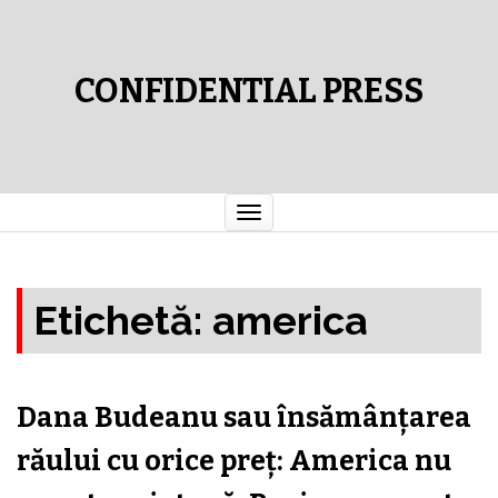
CONFIDENTIAL PRESS
Comută
navigarea
Etichetă:
america
Dana Budeanu sau însămânţarea
răului cu orice preţ: America nu