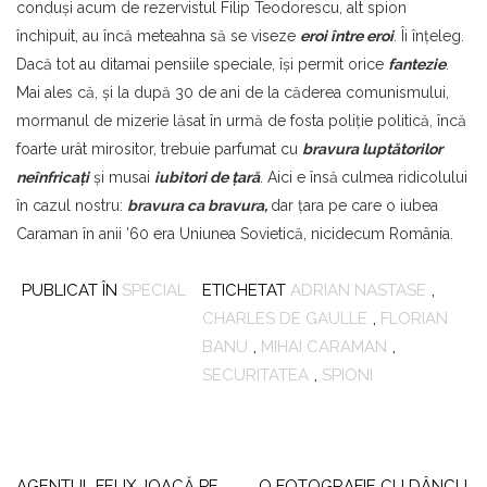
conduşi acum de rezervistul Filip Teodorescu, alt spion
închipuit, au încă meteahna să se viseze
eroi între eroi
. Îi înţeleg.
Dacă tot au ditamai pensiile speciale, îşi permit orice
fantezie
.
Mai ales că, şi la după 30 de ani de la căderea comunismului,
mormanul de mizerie lăsat în urmă de fosta poliţie politică, încă
foarte urât mirositor, trebuie parfumat cu
bravura
luptătorilor
neînfricaţi
şi musai
iubitori de ţară
. Aici e însă
culmea ridicolului
în cazul nostru:
bravura ca bravura,
dar ţara pe care o iubea
Caraman în anii ’60 era Uniunea Sovietică, nicidecum România.
PUBLICAT ÎN
SPECIAL
ETICHETAT
ADRIAN NASTASE
,
CHARLES DE GAULLE
,
FLORIAN
BANU
,
MIHAI CARAMAN
,
SECURITATEA
,
SPIONI
Navigare
AGENTUL FELIX JOACĂ PE
O FOTOGRAFIE CU DÂNCU,