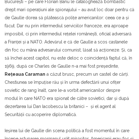
Bucureşti – pe care Florian Banu le cataloghează bombastic
drept mari operaţiuni ale spionajului – au avut loc doar pentru că
de Gaulle dorea să plătească poliţe americanilor: ceea ce a şi
făcut. Dar nu prin intermediul serviciilor franceze, era aproape
imposibil, ci prin intermediul reţelei româneşti, oficial adversară
a Franţei şi a NATO. Adevărul e că de Gaulle a scos castanele
din foc cu mâna advesarului comunist, lăsat să acţioneze. Şi, ca
să închei acest capitol, nu este deloc o coincidenţă faptul că, în
1969, după ce Charles de Gaulle n-a mai fost preşedinte,
Reţeaua Caraman
a căzut brusc, precum un castel de cărţi.
Chestiunea se împuţise rău şi în urma defectării unui ofiţer
sovietic de rang înalt, care le-a vorbit americanilor despre
modul în care NATO era spionat de către sovietici, dar şi după
dezertarea lui Dan Iacobescu la britanici – şi el agent al
Securităţii cu acoperire diplomatică.
Ieşirea lui de Gaulle din scena politică a fost momentul în care
începe astuparea mormanul urât mirositor. Americanii erau foc şi