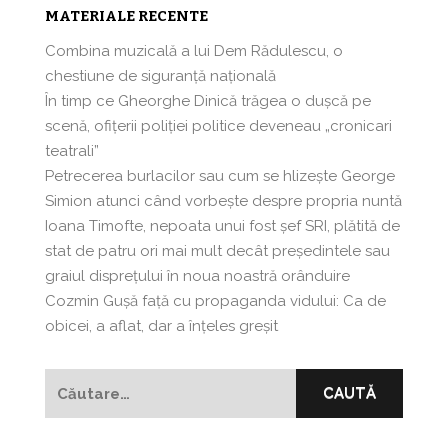
MATERIALE RECENTE
Combina muzicală a lui Dem Rădulescu, o
chestiune de siguranță națională
În timp ce Gheorghe Dinică trăgea o dușcă pe
scenă, ofițerii poliției politice deveneau „cronicari
teatrali”
Petrecerea burlacilor sau cum se hlizeşte George
Simion atunci când vorbeşte despre propria nuntă
Ioana Timofte, nepoata unui fost şef SRI, plătită de
stat de patru ori mai mult decât preşedintele sau
graiul disprețului în noua noastră orânduire
Cozmin Guşă faţă cu propaganda vidului: Ca de
obicei, a aflat, dar a înțeles greșit
Caută
după: