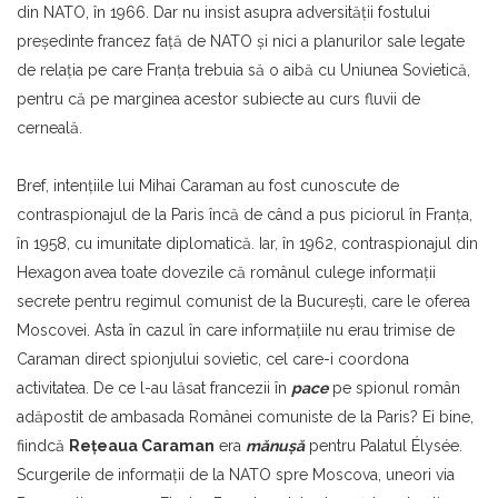
din NATO, în 1966. Dar nu insist asupra adversităţii fostului
preşedinte francez faţă de NATO şi nici a planurilor sale legate
de relaţia pe care Franţa trebuia să o aibă cu Uniunea Sovietică,
pentru că pe marginea acestor subiecte au curs fluvii de
cerneală.
Bref, intenţiile lui Mihai Caraman au fost cunoscute de
contraspionajul de la Paris încă de când a pus piciorul în Franţa,
în 1958, cu imunitate diplomatică. Iar, în 1962, contraspionajul din
Hexagon
avea toate dovezile că românul culege informaţii
secrete pentru regimul comunist de la Bucureşti, care le oferea
Moscovei. Asta în cazul în care informaţiile nu erau trimise de
Caraman direct spionjului sovietic, cel care-i coordona
activitatea. De ce l-au lăsat francezii în
pace
pe spionul român
adăpostit de ambasada Românei comuniste de la Paris? Ei bine,
fiindcă
Reţeaua Caraman
era
mănuşă
pentru Palatul Élysée.
Scurgerile de informaţii de la NATO spre Moscova, uneori via