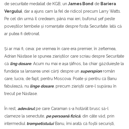
de securitate medaliat de KGB, un
James Bond
de
Bariera
Vergului
, dar a ajuns cam la fel de ridicol precum Larry Watts.
Pe cel din urmă îl credeam, până mai ieri, bufonul şef peste
poveştilor tembele şi romanţate despre fosta Securitate. Iată că
ar putea fi detronat.
Şi ar mai fi, ceva: pe vremea în care era premier, în zeflemea,
Adrian Năstase le spunea ziariştilor care scriau despre Securitate
că
ling dosare
. Acum nu mai e aşa ţâfnos, ba chiar găzduieşte la
fundaţia sa lansarea unei cărţi despre un
superspion
român
care, lucra, de fapt, pentru Moscova. Poate şi pentru că Banu
fabulează, nu
linge
dosare
, precum ziariştii care-l supărau în
trecut pe Năstase.
În rest,
adevărul
pe care Caraman s-a hotărât brusc să-l
clameze la senectute,
pe persoană fizică
, din câte văd, prin
intermediul
trompetistului
Banu, îmi arată că foştii securişti,