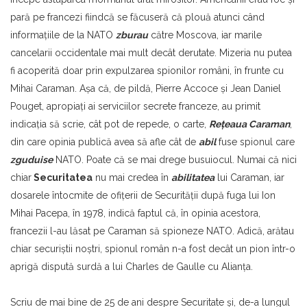
pară pe francezi fiindcă se făcuseră că plouă atunci când
informaţiile de la NATO
zburau
către Moscova, iar marile
cancelarii occidentale mai mult decât derutate. Mizeria nu putea
fi acoperită doar prin expulzarea spionilor români, în frunte cu
Mihai Caraman. Aşa că, de pildă, Pierre Accoce şi Jean Daniel
Pouget, apropiaţi ai serviciilor secrete franceze, au primit
indicaţia să scrie, cât pot de repede, o carte,
Rețeaua Caraman
,
din care opinia publică avea să afle cât de
abil
fuse spionul care
zguduise
NATO. Poate că se mai drege busuiocul. Numai că nici
chiar
Securitatea
nu mai credea în
abilitatea
lui Caraman, iar
dosarele întocmite de ofiţerii de Securităţii după fuga lui Ion
Mihai Pacepa, în 1978, indică faptul că, în opinia acestora,
francezii l-au lăsat pe Caraman să spioneze NATO. Adică, arătau
chiar securiştii noştri, spionul român n-a fost decât un pion într-o
aprigă dispută surdă a lui Charles de Gaulle cu Alianţa.
Scriu de mai bine de 25 de ani despre Securitate şi, de-a lungul