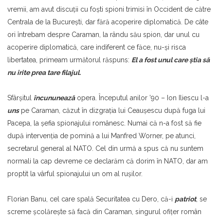
vremii, am avut discuţii cu foşti spioni trimisi în Occident de către
Centrala de la Bucureşti, dar fără acoperire diplomatică. De câte
ori întrebam despre Caraman, la rându său spion, dar unul cu
acoperire diplomatică, care indiferent ce făce, nu-şi risca
libertatea, primeam următorul răspuns:
El a fost unul care ştia să
nu irite prea tare filajul.
Sfârşitul
încununează
opera. Începutul anilor ’90 – Ion Iliescu l-a
uns
pe Caraman, căzut în dizgraţia lui Ceauşescu după fuga lui
Pacepa, la şefia spionajului românesc. Numai că n-a fost să fie
după intervenţia de pomină a lui Manfred Worner, pe atunci,
secretarul general al NATO. Cel din urmă a spus că nu suntem
normali la cap devreme ce declarăm că dorim în NATO, dar am
proptit la vârful spionajului un om al ruşilor.
Florian Banu, cel care spală Securitatea cu Dero, că-i
patriot
, se
screme şcolăreşte să facă din Caraman, singurul ofiţer român