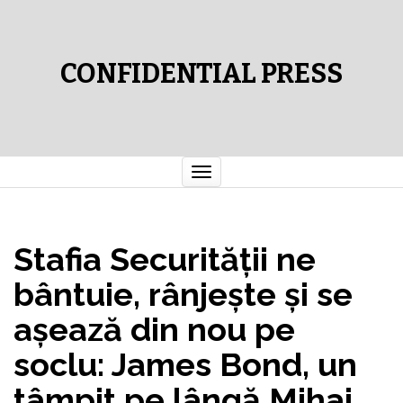
CONFIDENTIAL PRESS
Comută
navigarea
Stafia Securităţii ne
bântuie, rânjeşte şi se
aşează din nou pe
soclu: James Bond, un
tâmpit pe lângă Mihai