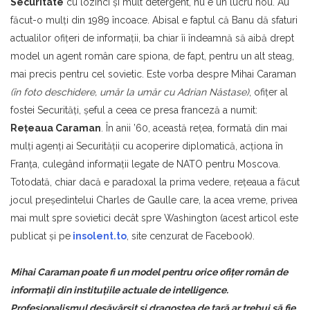
Securitate
cu lozinci şi mult detergent, nu e un lucru nou. Au
făcut-o mulţi din 1989 încoace. Abisal e faptul că Banu dă sfaturi
actualilor ofiţeri de informaţii, ba chiar îi îndeamnă să aibă drept
model un agent român care spiona, de fapt, pentru un alt steag,
mai precis pentru cel sovietic. Este vorba despre Mihai Caraman
(în foto deschidere, umăr la umăr cu Adrian Năstase)
, ofiţer al
fostei Securităţi, şeful a ceea ce presa franceză a numit:
Reţeaua Caraman
. În anii ’60, această reţea, formată din mai
mulţi agenţi ai Securităţii cu acoperire diplomatică, acţiona în
Franţa, culegând informaţii legate de NATO pentru Moscova.
Totodată, chiar dacă e paradoxal la prima vedere, reţeaua a făcut
jocul preşedintelui Charles de Gaulle care, la acea vreme, privea
mai mult spre sovietici decât spre Washington (acest articol este
publicat şi pe
insolent.to
, site cenzurat de Facebook).
Mihai Caraman poate fi un model pentru orice ofițer român de
informații din instituțiile actuale de intelligence.
Profesionalismul desăvârșit și dragostea de țară ar trebui să fie