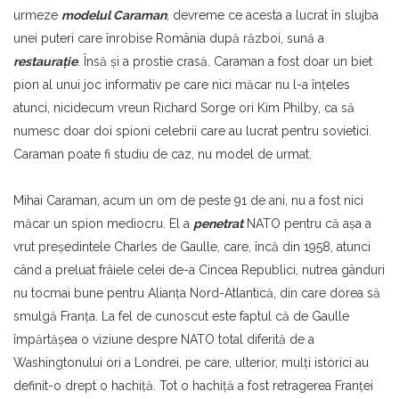
urmeze
modelul Caraman
, devreme ce acesta a lucrat în slujba
unei puteri care înrobise România după război, sună a
restauraţie
. Însă şi a prostie crasă. Caraman a fost doar un biet
pion al unui joc informativ pe care nici măcar nu l-a înţeles
atunci, nicidecum vreun Richard Sorge ori Kim Philby, ca să
numesc doar doi spioni celebrii care au lucrat pentru sovietici.
Caraman poate fi studiu de caz, nu model de urmat.
Mihai Caraman, acum un om de peste 91 de ani, nu a fost nici
măcar un spion mediocru. El a
penetrat
NATO pentru că aşa a
vrut preşedintele Charles de Gaulle, care, încă din 1958, atunci
când a preluat frâiele celei de-a Cincea Republici, nutrea gânduri
nu tocmai bune pentru Alianţa Nord-Atlantică, din care dorea să
smulgă Franţa. La fel de cunoscut este faptul că de Gaulle
împărtăşea o viziune despre NATO total diferită de a
Washingtonului ori a Londrei, pe care, ulterior, mulţi istorici au
definit-o drept o hachiţă. Tot o hachiţă a fost retragerea Franţei