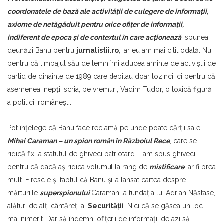
coordonatele de bază ale activității de culegere de informații,
axiome de netăgăduit pentru orice ofițer de informații,
indiferent de epoca şi de contextul în care acţionează
, spunea
deunăzi Banu pentru
jurnalistii.ro
, iar eu am mai citit odată. Nu
pentru că limbajul său de lemn îmi aducea aminte de activiştii de
partid de dinainte de 1989 care debitau doar lozinci, ci pentru că
asemenea inepţii scria, pe vremuri, Vadim Tudor, o toxică figură
a politicii româneşti.
Pot înţelege că Banu face reclamă pe unde poate cărţii sale:
Mihai Caraman – un spion român în Războiul Rece
, care se
ridică fix la statutul de ghiveci patriotard. I-am spus ghiveci
pentru că dacă aş ridica volumul la rang de
mistificare
, ar fi prea
mult. Firesc e şi faptul că Banu şi-a lansat cartea despre
mărturiile
superspionului
Caraman la fundaţia lui Adrian Năstase,
alături de alţi cântăreţi ai
Securităţii
. Nici că se găsea un loc
mai nimerit. Dar să îndemni ofiţerii de informaţii de azi să