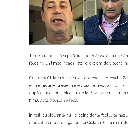
Turcescu, postată şi pe YouTube,
teleastu’
s-a dezlănţ
folosind un limbaj neaoş, isteric, extrem de violent, inc
Cert e că Ciutacu s-a isterizat grotesc la adresa lui Z
el în emisiune, preşedintele Ucrainei trebuia, nici mai m
după cum a spus teleastul de la RTV: (Zelenski -n.m.
n.m.),
asta trebuia să facă.
În rest, cu siguranţă nu-i o coincidenţă faptul că năzui
e bucăţică ruptă din gândul lui Ciutacu. Şi nu mă înd