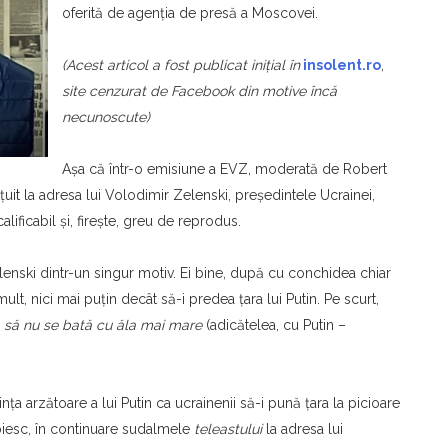
oferită de agenţia de presă a Moscovei.
(Acest articol a fost publicat iniţial în
insolent.ro
,
site cenzurat de Facebook din motive încă
necunoscute)
Aşa că într-o emisiune a EVZ, moderată de Robert
uit la adresa lui Volodimir Zelenski, preşedintele Ucrainei,
alificabil şi, fireşte, greu de reprodus.
elenski dintr-un singur motiv. Ei bine, după cu conchidea chiar
ult, nici mai puţin decât să-i predea ţara lui Putin. Pe scurt,
)
să nu se bată cu ăla mai mare
(adicătelea, cu Putin –
nţa arzătoare a lui Putin ca ucrainenii să-i pună ţara la picioare
oiesc, în continuare sudalmele
teleastului
la adresa lui