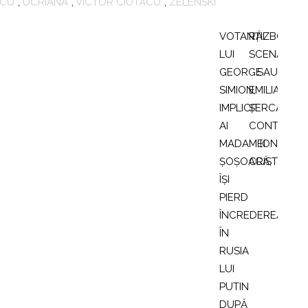
SCU
,
UCRIANA
,
VICTOR CIUTACU
,
ZELENSKI
Navigare
în
VOTANŢII
RĂZBOIUL
LUI
SCENARIIL
articole
GEORGE
SAU
SIMION,
EMILIA
IMPLICIT
ŞERCAN
AI
CONTRA
MADAMEI
ION
ŞOŞOACĂ,
CRISTOIU
ÎŞI
PIERD
ÎNCREDEREA
ÎN
RUSIA
LUI
PUTIN
DUPĂ