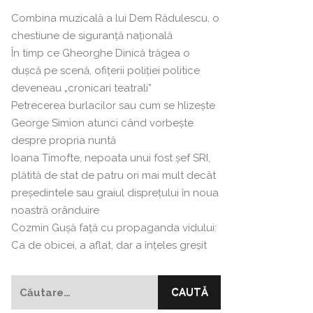
Combina muzicală a lui Dem Rădulescu, o
chestiune de siguranță națională
În timp ce Gheorghe Dinică trăgea o
dușcă pe scenă, ofițerii poliției politice
deveneau „cronicari teatrali”
Petrecerea burlacilor sau cum se hlizeşte
George Simion atunci când vorbeşte
despre propria nuntă
Ioana Timofte, nepoata unui fost şef SRI,
plătită de stat de patru ori mai mult decât
preşedintele sau graiul disprețului în noua
noastră orânduire
Cozmin Guşă faţă cu propaganda vidului:
Ca de obicei, a aflat, dar a înțeles greșit
Caută
după: