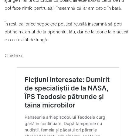
ajungem iar la concluzia că politichia este
loteria
celor ce nu
pot face nimic pentru alţii, înseamnă că iar am dat-o în bară.
În rest, da, orice negociere politică reuşită înseamnă să poţi
obţine maximul de la oponentul tău, dar de la teorie la practică
e o cale atât de lungă.
Citeşte şi: