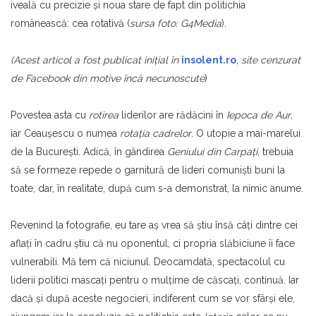
iveală cu precizie şi noua stare de fapt din politichia
românească: cea rotativă (
sursa foto: G4Media
).
(Acest articol a fost publicat iniţial în
insolent.ro
,
site cenzurat
de Facebook din motive încă
necunoscute
)
Povestea asta cu
rotirea
liderilor are rădăcini în
Iepoca de Aur
,
iar Ceauşescu o numea
rotaţia cadrelor
. O utopie a mai-marelui
de la Bucureşti. Adică, în gândirea
Geniului din Carpaţi
, trebuia
să se formeze repede o garnitură de lideri comunişti buni la
toate, dar, în realitate, după cum s-a demonstrat, la nimic anume.
Revenind la fotografie, eu tare aş vrea să ştiu însă câţi dintre cei
aflaţi în cadru ştiu că nu oponentul, ci propria slăbiciune îi face
vulnerabili. Mă tem că niciunul. Deocamdată, spectacolul cu
liderii politici mascaţi pentru o mulţime de căscaţi, continuă. Iar
dacă şi după aceste negocieri, indiferent cum se vor sfârşi ele,