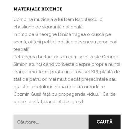
MATERIALE RECENTE
Combina muzicală a lui Dem Rădulescu, o
chestiune de siguranță națională
În timp ce Gheorghe Dinică trăgea o dușcă pe
scenă, ofițerii poliției politice deveneau „cronicari
teatrali”
Petrecerea burlacilor sau cum se hlizeşte George
Simion atunci când vorbeşte despre propria nuntă
Ioana Timofte, nepoata unui fost şef SRI, plătită de
stat de patru ori mai mult decât preşedintele sau
graiul disprețului în noua noastră orânduire
Cozmin Guşă faţă cu propaganda vidului: Ca de
obicei, a aflat, dar a înțeles greșit
Caută
după: