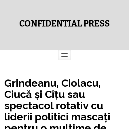
CONFIDENTIAL PRESS
Comută
navigarea
Grindeanu, Ciolacu,
Ciucă şi Cîţu sau
spectacol rotativ cu
liderii politici mascaţi
pentru o mulţime de