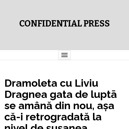
CONFIDENTIAL PRESS
Comută
navigarea
Dramoleta cu Liviu
Dragnea gata de luptā
se amână din nou, aşa
că-i retrogradată la
nivel de şuşanea