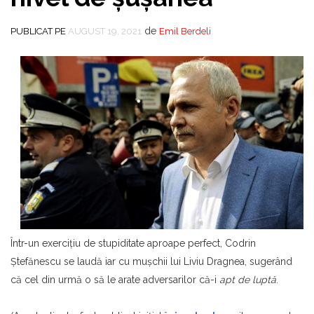
de
PUBLICAT PE
AUGUST 19, 2021
Emil Berdeli
Într-un exerciţiu de stupiditate aproape perfect, Codrin
Ştefănescu se laudă iar cu muşchii lui Liviu Dragnea, sugerând
că cel din urmă o să le arate adversarilor că-i
apt de luptă
.