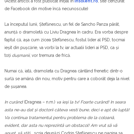
(Acest articol a fost publicat iniţial în
insolent.ro
, site cenzurat
de Facebook din motive încă necunoscute)
La începutul lunii, Ştefănescu, un fel de Sancho Panza pârât,
anunţă o dramoletă cu Liviu Dragnea în cadru. Era vorba despre
faptul că, aşa cum zicea Ştefănescu, fostul lider al PSD, tocmai
ieşit din puşcărie, va vorbi la tv, iar actualii lideri ai PSD, ca şi
toţi
duşmanii
, vor tremura de frică.
Numai că, iată, dramoleta cu Dragnea cântând frenetic dintr-o
surlă se amână din nou, motiv pentru care a coborât deja la nivel
de şuşanea.
In curând
(Dragnea – n.m.)
va ieși la tv! Foarte curând! In seara
asta ne-au dat și doctorii câteva vesti bune, deci e apt de luptā!
Va continua tratamentul pentru problema de la coloanā,
evident, dar asta nu reprezintā un obstacol! Am vrut sā vā
anunț, sā știți…
, scria deunăzi Codrin Ştefănescu pe pagina sa