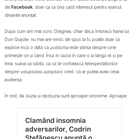
de
Facebook
, doar ca să ţină cald interesul pentru eşecul
dinainte anunțat.
După cum am mai scris, Dragnea, chiar dacă îmbracă haina lui
Don Quijote, nu mai are nimic de spus la tv, poate doar să
explice încă o dată că
politichia
este ştiinţa despre cine
primeşte ce şi când. Însă în cazul în care o ia lângă el şi pe
Irina, suava sa iubită, ca să le vorbească telespectatorilor
despre
voluptatea aşteptării
, cred că ar putea avea ceva
audienţă.
În rest, da, iluzia şi deziluzia sunt aproape sinonime. Aproape.