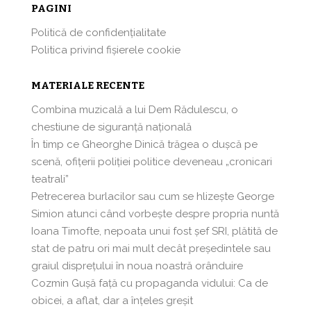
PAGINI
Politică de confidențialitate
Politica privind fișierele cookie
MATERIALE RECENTE
Combina muzicală a lui Dem Rădulescu, o
chestiune de siguranță națională
În timp ce Gheorghe Dinică trăgea o dușcă pe
scenă, ofițerii poliției politice deveneau „cronicari
teatrali”
Petrecerea burlacilor sau cum se hlizeşte George
Simion atunci când vorbeşte despre propria nuntă
Ioana Timofte, nepoata unui fost şef SRI, plătită de
stat de patru ori mai mult decât preşedintele sau
graiul disprețului în noua noastră orânduire
Cozmin Guşă faţă cu propaganda vidului: Ca de
obicei, a aflat, dar a înțeles greșit