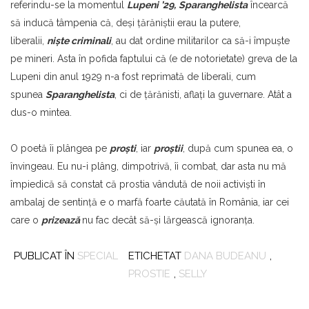
referindu-se la momentul
Lupeni ’29,
Sparanghelista
încearcă
să inducă tâmpenia că, deşi ţărăniştii erau la putere,
liberalii,
nişte criminali
, au dat ordine militarilor ca să-i împuşte
pe mineri. Asta în pofida faptului că (e de notorietate) greva de la
Lupeni din anul 1929 n-a fost reprimată de liberali, cum
spunea
Sparanghelista
, ci de ţărănisti, aflaţi la guvernare. Atât a
dus-o mintea.
O poetă îi plângea pe
proşti
, iar
proştii
, după cum spunea ea, o
învingeau. Eu nu-i plâng, dimpotrivă, îi combat, dar asta nu mă
împiedică să constat că prostia vândută de noii activişti în
ambalaj de sentinţă e o marfă foarte căutată în România, iar cei
care o
prizează
nu fac decât să-şi lărgească ignoranţa.
PUBLICAT ÎN
SPECIAL
ETICHETAT
DANA BUDEANU
,
PROSTIE
,
SELLY