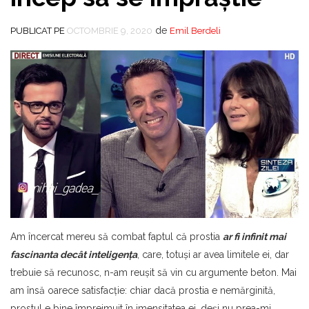
de
PUBLICAT PE
OCTOMBRIE 9, 2020
Emil Berdeli
Am încercat mereu să combat faptul că prostia
ar fi infinit mai
fascinanta decât inteligența
, care, totuşi ar avea limitele ei, dar
trebuie să recunosc, n-am reuşit să vin cu argumente beton. Mai
am însă oarece satisfacţie: chiar dacă prostia e nemărginită,
prostul e bine împrejmuit în imensitatea ei, deşi nu prea-mi