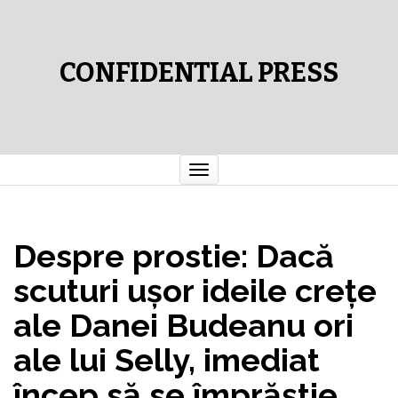
CONFIDENTIAL PRESS
Comută
navigarea
Despre prostie: Dacă
scuturi uşor ideile creţe
ale Danei Budeanu ori
ale lui Selly, imediat
încep să se împrăştie