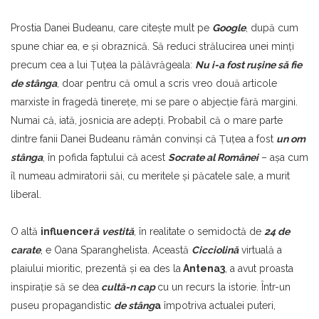
Prostia Danei Budeanu, care citeşte mult pe
Google
, după cum
spune chiar ea, e şi obraznică. Să reduci strălucirea unei minţi
precum cea a lui Ţuţea la pălăvrăgeala:
Nu i-a fost ruşine să fie
de stâng
a
, doar pentru că omul a scris vreo două articole
marxiste în fragedă tinereţe, mi se pare o abjecţie fără margini.
Numai că, iată, josnicia are adepţi. Probabil că o mare parte
dintre fanii Danei Budeanu rămân convinşi că Ţuţea a fost
un om
stâng
a
, în pofida faptului că acest
Socrate al Românei
– aşa cum
îl numeau admiratorii săi, cu meritele şi păcatele sale, a murit
liberal.
O altă
influencer
ă
vestită
, în realitate o semidoctă de
24 de
carate
, e Oana Sparanghelista. Această
Cicciolină
virtuală a
plaiului mioritic, prezentă şi ea des la
Antena3
, a avut proasta
inspiraţie să se dea
cultă-n cap
cu un recurs la istorie. Într-un
puseu propagandistic
de stâng
a
împotriva actualei puteri,