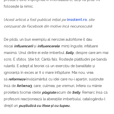
foloseşte la nimic.
(
Acest articol a fost publicat iniţial pe
insolent.ro
, site
cenzuarat de Facebook din motive încă necunoscute
)
De pildă, un bun exemplu al neroziei autohtone îl dau
niscai
influencerii
şi
influencerele
: minţi înguste, infatuare
maximă. Unul dintre ei este imberbul
Selly
, despre care am mai
scris. E sfătos. Ştie tot. Cântă fals. Rosteşte platitudini pe bandă
rulantă. E adept al teoriei că un exerciţiu de banalitate şi
ignoranţă în exces ar fi o mare înfăptuire. Mai nou, vrea
să
reformeze
învăţământul cu idei care nu-i aparţin, susținute
însă de
Antena3
, care, culmea, pe vremuri, înfiera cu mânie
proletară tocmai ideile
plagiate
acum de
Selly
. Remarc însă că
profesorii reacţionează la aberaţiile imberbului, catalogându-l
drept un
puştiulică cu ifose şi cu tupeu
…