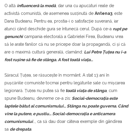
O altă
influenceră la modă
, dar una cu apucături reale de
activistă comunistă, de asemenea susţinută de
Antena3
, este
Dana Budeanu. Pentru ea, prostia-i o satisfacţie suverană, iar
atunci când deschide gura se întunecă cerul. După ce-a
rupt pe
genunchi
campania electorală a Gabrielei Firea, Budeanu vrea
să le arate fanilor că nu se pricepe doar la propagandă, ci şi că
are o maximă cultură generală, clamând:
Lui Petre Ţuţea nu i-a
fost ruşine să fie de stânga. A fost toată viaţa…
Săracul Ţuţea, se răsucește în mormânt. A stat 13 ani în
puşcăriile comuniste tocmai pentru legăturile sale cu mişcarea
legionară. Ţuţea nu putea să fie
toată viaţa de stânga
, cum
spune Budeanu, devreme ce-a zis:
Social-democraţia este
laptele bătut al comunismului… Stânga nu poate guverna. Când
vine la putere, e pustiu… Social-democraţia e anticamera
comunismului
…, ca să dau doar câteva exemple din gândirea
sa
de drepata
.