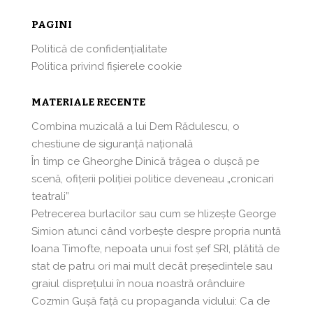
PAGINI
Politică de confidențialitate
Politica privind fișierele cookie
MATERIALE RECENTE
Combina muzicală a lui Dem Rădulescu, o
chestiune de siguranță națională
În timp ce Gheorghe Dinică trăgea o dușcă pe
scenă, ofițerii poliției politice deveneau „cronicari
teatrali”
Petrecerea burlacilor sau cum se hlizeşte George
Simion atunci când vorbeşte despre propria nuntă
Ioana Timofte, nepoata unui fost şef SRI, plătită de
stat de patru ori mai mult decât preşedintele sau
graiul disprețului în noua noastră orânduire
Cozmin Guşă faţă cu propaganda vidului: Ca de