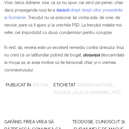
Vise, neică Adriane, vise, ca să nu spun: cai verzi pe pereţi, chiar
dacă propaganda rusă te-a
hărăzit
drept drept viitor preşedinte
al României
. Trecutul nu se prescrie. Iar vorba asta, de voie, de
nevoie, pare să fi ajuns şi la urechile PSD. La trecutul matale mă
refer, cel împodobit cu două condamnări pentru corupţie.
În rest, da, reveria este un excelent remediu contra stresului. Însă
nu cred că un latifundiar putred de bogat,
distanţat
deocamdată
la moşia sa, ar avea motive să fie tensionat chiar şi-n vremea
coronavirusului.
PUBLICAT ÎN
SPECIAL
ETICHETAT
ADRIAN NASTASE
,
ALEGERI
,
KLAUS IOHANNIS
,
PSD
Navigare
în
GAFÂND, FIREA VREA SĂ
TEODOSIE, CUNOSCUT ŞI