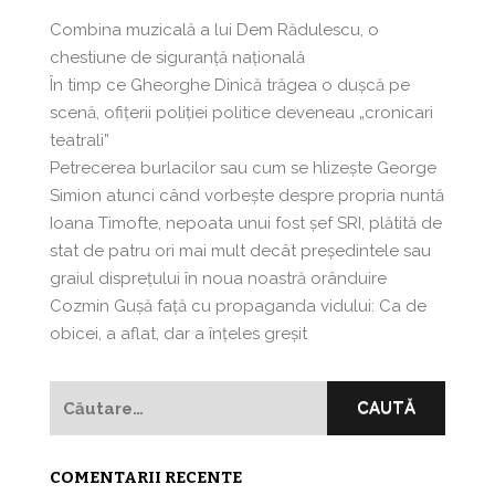
Combina muzicală a lui Dem Rădulescu, o
chestiune de siguranță națională
În timp ce Gheorghe Dinică trăgea o dușcă pe
scenă, ofițerii poliției politice deveneau „cronicari
teatrali”
Petrecerea burlacilor sau cum se hlizeşte George
Simion atunci când vorbeşte despre propria nuntă
Ioana Timofte, nepoata unui fost şef SRI, plătită de
stat de patru ori mai mult decât preşedintele sau
graiul disprețului în noua noastră orânduire
Cozmin Guşă faţă cu propaganda vidului: Ca de
obicei, a aflat, dar a înțeles greșit
Caută
după:
COMENTARII RECENTE