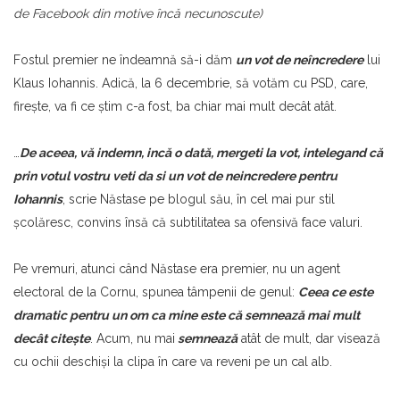
de Facebook din motive încă necunoscute)
Fostul premier ne îndeamnă să-i dăm
un vot de neîncredere
lui
Klaus Iohannis. Adică, la 6 decembrie, să votăm cu PSD, care,
fireşte, va fi ce ştim c-a fost, ba chiar mai mult decât atât.
…
De aceea, vă indemn, incă o dată, mergeti la vot, intelegand că
prin votul vostru veti da si un vot de neincredere pentru
Iohannis
, scrie Năstase pe blogul său, în cel mai pur stil
şcolăresc, convins însă că subtilitatea sa ofensivă face valuri.
Pe vremuri, atunci când Năstase era premier, nu un agent
electoral de la Cornu, spunea tâmpenii de genul:
Ceea ce este
dramatic pentru un om ca mine este că semnează mai mult
decât citeşte
. Acum, nu mai
semnează
atât de mult, dar visează
cu ochii deschişi la clipa în care va reveni pe un cal alb.