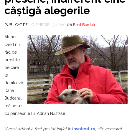
câştigă alegerile
de
PUBLICAT PE
NOIEMBRIE 25, 2020
Emil Berdeli
Atunci
când nu
râd de
prostiile
pe care
le
debitează
Dana
Budeanu,
mă amuz
cu panseurile lui Adrian Năstase.
(Acest articol a fost postat iniţial în
insolent.ro
,
site cenzurat