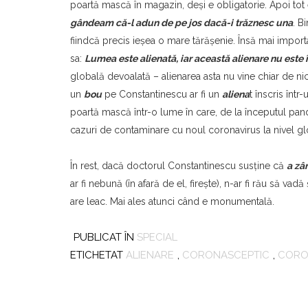
poartă mască în magazin, deşi e obligatorie. Apoi tot e
gândeam că-l adun de pe jos dacă-i trăznesc una
. B
fiindcă precis ieşea o mare tărăşenie. Însă mai impor
sa:
Lumea este alienată, iar această alienare nu este
globală devoalată – alienarea asta nu vine chiar de nic
un
bou
pe Constantinescu ar fi un
aliena
t înscris înt
poartă mască într-o lume în care, de la începutul pand
cazuri de contaminare cu noul coronavirus la nivel gl
În rest, dacă doctorul Constantinescu susţine că
a zâ
ar fi nebună (în afară de el, fireşte), n-ar fi rău să vad
are leac. Mai ales atunci când e monumentală.
PUBLICAT ÎN
SPECIAL
ETICHETAT
ALIENARE
,
CORONASCEPTIC
,
CORO