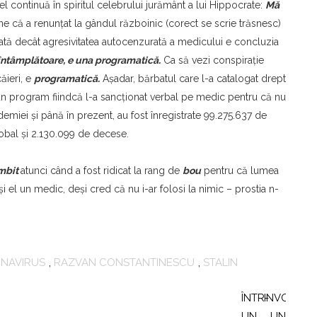
l continuă în spiritul celebrului jurământ a lui Hippocrate:
Mă
ine că a renunţat la gândul războinic (corect se scrie trăsnesc)
tată decât agresivitatea autocenzurată a medicului e concluzia
 întâmplătoare, e una programatică.
Ca să vezi conspiraţie
ăieri, e
programatică.
Aşadar, bărbatul care l-a catalogat drept
r-un program fiindcă l-a sancţionat verbal pe medic pentru că nu
emiei şi până în prezent, au fost înregistrate 99.275.637 de
obal şi 2.130.099 de decese.
mbit
atunci când a fost ridicat la rang de
bou
pentru că lumea
ă şi el un medic, deşi cred că nu i-ar folosi la nimic – prostia n-
NAVIRUS
,
RAZVAN CONSTANTINESCU
,
STALIN
Naviga
în
ÎNTR-
INVOCÂN
UN
UN