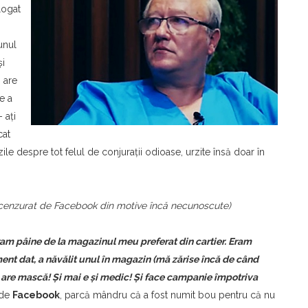
logat
unul
şi
 are
e a
 aţi
cat
ile despre tot felul de conjuraţii odioase, urzite însă doar în
 cenzurat de Facebook din motive încă necunoscute)
m pâine de la magazinul meu preferat din cartier. Eram
ent dat, a năvălit unul în magazin (mă zărise încă de când
u are mască! Și mai e și medic! Și face campanie împotriva
 de
Facebook
, parcă mândru că a fost numit bou pentru că nu