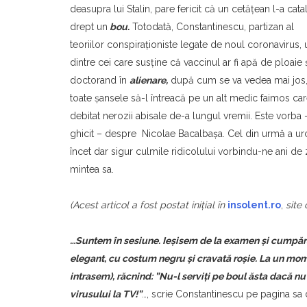
deasupra lui Stalin, pare fericit că un cetăţean l-a cata
drept un
bou.
Totodată, Constantinescu, partizan al
teoriilor conspiraţioniste legate de noul coronavirus, 
dintre cei care susţine că vaccinul ar fi apă de ploaie 
doctorand în
alienare,
după cum se va vedea mai jos,
toate şansele să-l întreacă pe un alt medic faimos car
debitat nerozii abisale de-a lungul vremii. Este vorba –
ghicit – despre Nicolae Bacalbaşa. Cel din urmă a ur
încet dar sigur culmile ridicolului vorbindu-ne ani de z
mintea sa.
(Acest articol a fost postat iniţial în
insolent.ro
,
site
…Suntem în sesiune. Ieșisem de la examen și cumpăra
elegant, cu costum negru și cravată roșie. La un mom
intrasem), răcnind: ”Nu-l serviți pe boul ăsta dacă n
virusului la TV!”
…, scrie Constantinescu pe pagina sa