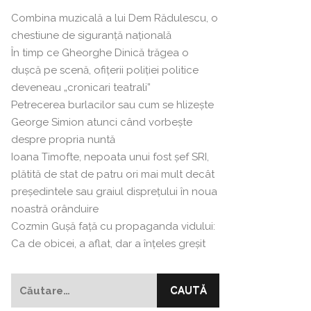
Combina muzicală a lui Dem Rădulescu, o
chestiune de siguranță națională
În timp ce Gheorghe Dinică trăgea o
dușcă pe scenă, ofițerii poliției politice
deveneau „cronicari teatrali”
Petrecerea burlacilor sau cum se hlizeşte
George Simion atunci când vorbeşte
despre propria nuntă
Ioana Timofte, nepoata unui fost şef SRI,
plătită de stat de patru ori mai mult decât
preşedintele sau graiul disprețului în noua
noastră orânduire
Cozmin Guşă faţă cu propaganda vidului:
Ca de obicei, a aflat, dar a înțeles greșit
Caută
după: