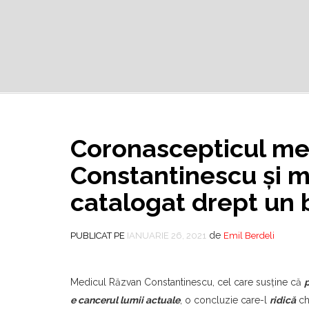
Coronascepticul me
Constantinescu şi m
catalogat drept un
de
PUBLICAT PE
IANUARIE 26, 2021
Emil Berdeli
Medicul Răzvan Constantinescu, cel care susţine că
e cancerul lumii actuale
, o concluzie care-l
ridică
ch