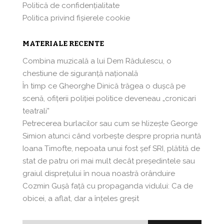
Politică de confidențialitate
Politica privind fișierele cookie
MATERIALE RECENTE
Combina muzicală a lui Dem Rădulescu, o
chestiune de siguranță națională
În timp ce Gheorghe Dinică trăgea o dușcă pe
scenă, ofițerii poliției politice deveneau „cronicari
teatrali”
Petrecerea burlacilor sau cum se hlizeşte George
Simion atunci când vorbeşte despre propria nuntă
Ioana Timofte, nepoata unui fost şef SRI, plătită de
stat de patru ori mai mult decât preşedintele sau
graiul disprețului în noua noastră orânduire
Cozmin Guşă faţă cu propaganda vidului: Ca de
obicei, a aflat, dar a înțeles greșit