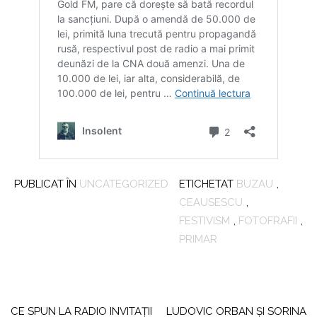
PUBLICAT ÎN
UNCATEGORIZED
ETICHETAT
BUZAU
,
CEAUSESCU
,
FESTIVISM
,
FOTOFRAFII
,
PRIMAR
Navigare
în
CE SPUN LA RADIO INVITAŢII
LUDOVIC ORBAN ŞI SORINA