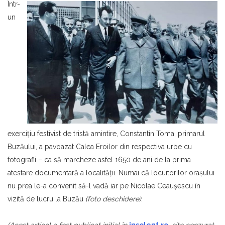
Într-
un
exerciţiu festivist de tristă amintire, Constantin Toma, primarul
Buzăului, a pavoazat Calea Eroilor din respectiva urbe cu
fotografii – ca să marcheze asfel 1650 de ani de la prima
atestare documentară a localităţii. Numai că locuitorilor oraşului
nu prea le-a convenit să-l vadă iar pe Nicolae Ceauşescu în
vizită de lucru la Buzău
(foto deschidere)
.