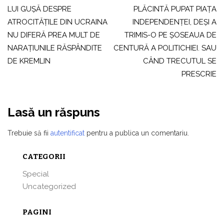
LUI GUŞĂ DESPRE
PLĂCINTĂ PUPAT PIAŢA
articole
ATROCITĂŢILE DIN UCRAINA
INDEPENDENŢEI, DEŞI A
NU DIFERĂ PREA MULT DE
TRIMIS-O PE ŞOSEAUA DE
NARAŢIUNILE RĂSPÂNDITE
CENTURĂ A POLITICHIEI. SAU
DE KREMLIN
CÂND TRECUTUL SE
PRESCRIE
Lasă un răspuns
Trebuie să fii
autentificat
pentru a publica un comentariu.
CATEGORII
Special
Uncategorized
PAGINI