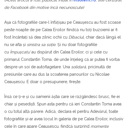
(Acest articol a fost publicat iniţial în
insolent.ro
,
site cenzurat
de Facebook din motive încă necunoscute)
Aşa că fotografiile care-l înfăţişau pe Ceauşescu au fost scoase
peste noapte de pe Calea Eroilor fiindcă nu toţi buzoienii ar fi
fost încântaţi să dea zilnic ochii cu
Dibaciul
, chiar dacă lângă el
nu se afla şi
sinistra sa soţie
. Şi nu doar fotografiile
cu
Împuşcatu’
au dispărut din Calea Eroilor, ci şi cele cu
primarul Constantin Toma, de unde înţeleg că ar putea fi vorba
despre un soi de autoflagelare. Una
solidară
, pricinuită de
presiunile care au dus la scoaterea panourilor cu Nicolae
Ceauşescu. E doar o presupunere, fireşte.
Însă ce ţi-e şi cu oamenii ăştia care se răzgândesc brusc, fie ei
chiar şi pesedişti. Spun asta pentru că ieri Constantin Toma avea
o cu totul altă părere. Adică, declara el pentru Adevărul, toate
fotografiile şi-ar avea locul în galeria de pe Calea Eroilor, inclusiv
cele în care apare Ceauşescu, fiindcă surprind
momente