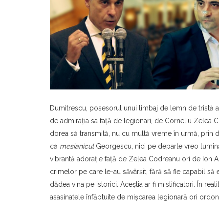
Dumitrescu, posesorul unui limbaj de lemn de tristă am
de admiraţia sa faţă de legionari, de Corneliu Zelea 
dorea să transmită, nu cu multă vreme în urmă, prin d
că
mesianicul
Georgescu, nici pe departe vreo lumină,
vibrantă adoraţie faţă de Zelea Codreanu ori de Ion 
crimelor pe care le-au săvârşit, fără să fie capabil s
dădea vina pe istorici. Aceştia ar fi mistificatori. În re
asasinatele înfăptuite de mişcarea legionară ori ordona