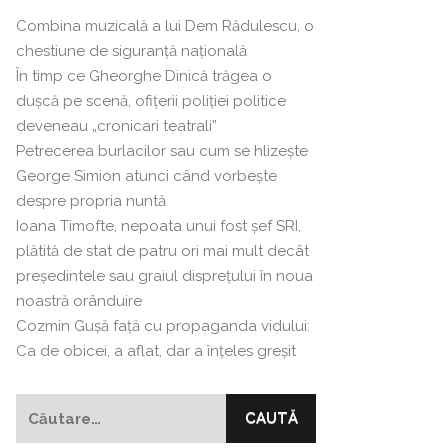
Combina muzicală a lui Dem Rădulescu, o
chestiune de siguranță națională
În timp ce Gheorghe Dinică trăgea o
dușcă pe scenă, ofițerii poliției politice
deveneau „cronicari teatrali”
Petrecerea burlacilor sau cum se hlizeşte
George Simion atunci când vorbeşte
despre propria nuntă
Ioana Timofte, nepoata unui fost şef SRI,
plătită de stat de patru ori mai mult decât
preşedintele sau graiul disprețului în noua
noastră orânduire
Cozmin Guşă faţă cu propaganda vidului:
Ca de obicei, a aflat, dar a înțeles greșit
Caută
după: