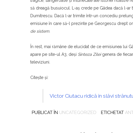
tragice, sângeroase şi întunecate ale istoriei noastre r
să dreagă busuiocul. L-aş crede pe Gâdea dacă l-ar tr
Dumitrescu. Dacă l-ar trimite într-un concediu prelungi
emisiune în care să-l prezinte pe Georgescu drept o
de sistem
.
În rest, mai rămâne de elucidat de ce emisiunea lui Gâ
apare pe site-ul A3, deşi
Sinteza Zilei
genera de fiecare
televiziuni.
Citeşte şi:
Victor Ciutacu ridică în slăvi strănu
PUBLICAT ÎN
UNCATEGORIZED
ETICHETAT
AN
Navigare