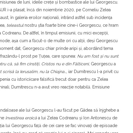
isiunea de luni, ideile creţe şi bombastice ale lui Georgescu.
AUR i-a plasat, încă din noiembrie 2020, pe Corneliu Zelea
t, în galeria eroilor naţionali, intrând astfel sub incidenţa
lea,
teleastul
nostru ştia foarte bine cine-i Georgescu, ce hram
a Codreanu. De altfel, în timpul emisiunii, cu mici excepţii,
omode, aşa cum a făcut-o de multe ori cu alţii, deşi Georgescu
moment dat, Georgescu chiar prinde aripi şi, abordând tema
rafrazându-l prost pe Ţuţea, care spunea:
Nu am fost şi nu sunt
ru că, să fim cinstiţi, Cristos nu e din Fălticeni
, Georgescu a
 scrisă la Ierusalim, nu la Chiajna…
, iar Dumitrescu l-a privit cu
enia cu istoriciicare falsifică trecut doar pentru ca Zelea
inali, Dumitrescu n-a avut vreo reacţie notabilă. Emisiune
scandaloase ale lui Georgescu l-au făcut pe Gâdea să înjghebe a
mne
învestirea eroică
a lui Zelea Codreanu şi Ion Antonescu de
a lui Georgescu faţă de cei care se fac vinovaţi de episoade