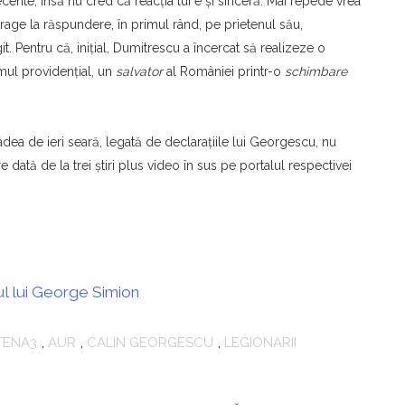
ecente, însă nu cred că reacţia lui e şi sinceră. Mai repede vrea
age la răspundere, în primul rând, pe prietenul său,
t. Pentru că, iniţial, Dumitrescu a încercat să realizeze o
mul providenţial, un
salvator
al României printr-o
schimbare
dea de ieri seară, legată de declaraţiile lui Georgescu, nu
 dată de la trei ştiri plus video în sus pe portalul respectivei
tul lui George Simion
TENA3
,
AUR
,
CALIN GEORGESCU
,
LEGIONARII