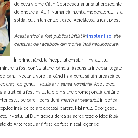
de ceva vreme Călin Georgescu, anunţatul preşedinte
de onoare al AUR. Numai că intenţia moderatorului s-a
soldat cu un lamentabil eşec. Adicătelea, a ieşit prost.
Acest articol a fost publicat iniţial în
insolent.ro
,
site
cenzurat de Facebook din motive încă necunoscute)
În primul rând, la începutul emisiunii, invitatul lui
intire, a fost confuz atunci când a răspuns la întrebări legate
Codreanu. Neclar a vorbit şi când i s-a cerut să lămurească ce
eclaraţii de genul –
Rusia ar fi şansa României
. Apoi, cred
 a uitat că a fost invitat la o emisiune promoţională, arătând
Antonescu, pe care-i consideră
martiri ai neamului
, în pofida
ă explice însă de ce are această părere. Mai mult, Georgescu
alitate, invitatul lui Dumitrescu dorea să acrediteze o idee falsă –
te de Antonescu ar fi fost, de fapt, niscai legende.