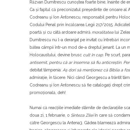
Răzvan Dumitrescu cunoştea foarte bine, înainte de em
Ca şi faptul că preconizatul preşedinte de onoare al 
Codreanu şi Ion Antonescu, responsabil pentru Holocaus
Codului Penal prin încălcarea Legii 217/2015. Adicăte
poartă şi cu câtă ardoare admiră
moralitatea
lui Zele
Dumitrescu nu l-a deranjat pe invitat cu întrebări inc
bătea câmpii într-un mod de-a dreptul jenant. La un 
Holocaustului, devine brusc
cult în cap
. Pe scurt, pa
antisemit, pentru că ar însemna să fiu anticreştin. Pent
debitat tâmpenia:
Aș dori să menționez că Biblia a fost
admiraţie, în tăcere. Nici când Georgescu a trântit tâmp
Codreanu şi Ion Antonescu să fie catalogaţi drept crim
promoţională, deh!
Numai că reacţiile imediate stârnite de declaraţiile 
doua zi, 1 februarie, o
Sinteza Zilei
în care să conda
către Georgescu la Antena3. Gâdea blamează admiraţi